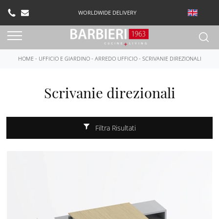
WORLDWIDE DELIVERY
HOME
-
UFFICIO E GIARDINO
-
ARREDO UFFICIO
-
SCRIVANIE DIREZIONALI
Scrivanie direzionali
Filtra Risultati