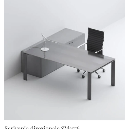
Scrivania direzionale SM2576