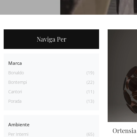
Naviga Per
Marca
Bonaldo
19
Bontempi
22
Cantori
11
Porada
13
Ambiente
Ortensia
Per Interni
65