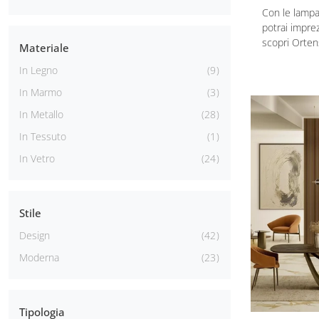
Con le lamp
potrai imprezi
scopri Orten
Materiale
In Legno
9
In Marmo
3
In Metallo
28
In Tessuto
1
In Vetro
24
Stile
Design
42
Moderna
23
Tipologia