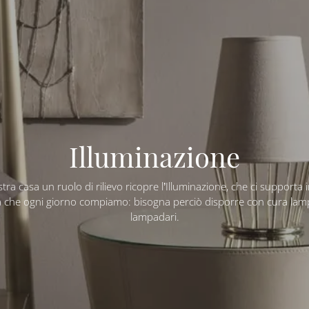
Illuminazione
tra casa un ruolo di rilievo ricopre l’Illuminazione, che ci supporta i
tà che ogni giorno compiamo: bisogna perciò disporre con cura la
lampadari.