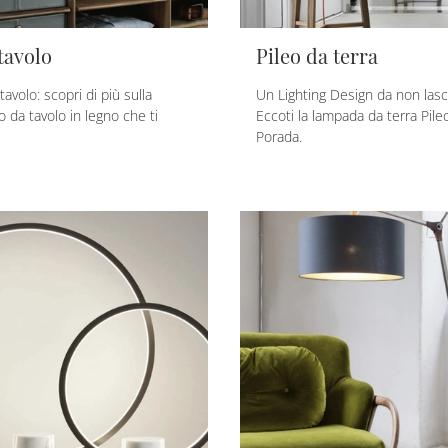
tavolo
Pileo da terra
volo: scopri di più sulla
Un Lighting Design da non lasci
 da tavolo in legno che ti
Eccoti la lampada da terra Pileo
Porada.