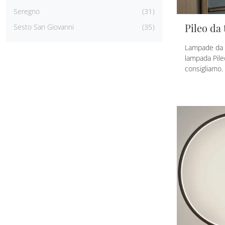
Seregno
31
Pileo da 
Sesto San Giovanni
35
Lampade da ta
lampada Pileo
consigliamo.