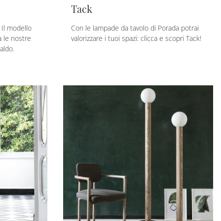
Tack
 Il modello
Con le lampade da tavolo di Porada potrai
 le nostre
valorizzare i tuoi spazi: clicca e scopri Tack!
aldo.