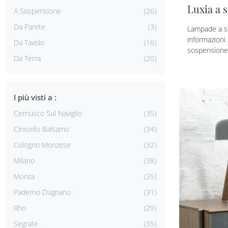
Luxia a 
A Sospensione
26
Da Parete
3
Lampade a so
informazioni
Da Tavolo
16
sospensione 
Da Terra
20
I più visti a :
Cernusco Sul Naviglio
35
Cinisello Balsamo
34
Cologno Monzese
32
Milano
38
Monza
25
Paderno Dugnano
31
Rho
29
Segrate
35