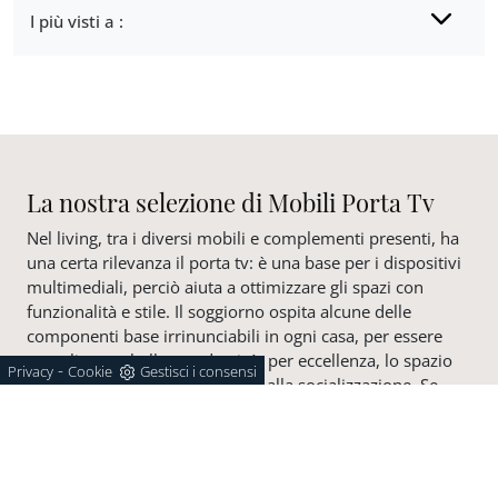
I più visti a :
La nostra selezione di Mobili Porta Tv
Nel living, tra i diversi mobili e complementi presenti, ha
una certa rilevanza il porta tv: è una base per i dispositivi
multimediali, perciò aiuta a ottimizzare gli spazi con
funzionalità e stile. Il soggiorno ospita alcune delle
componenti base irrinunciabili in ogni casa, per essere
accogliente e bello a vedersi: è, per eccellenza, lo spazio
-
Privacy
Cookie
Gestisci i consensi
dedicato al riposo, allo svago e alla socializzazione. Se
vuoi caratterizzare lo spazio del soggiorno con razionalità
e logica, ma vuoi anche renderlo elegante, allora uno tra i
nostri originali Mobili Porta Tv si dimostrerà il miglior
acquisto per le tue necessità. La scelta del porta tv ideale