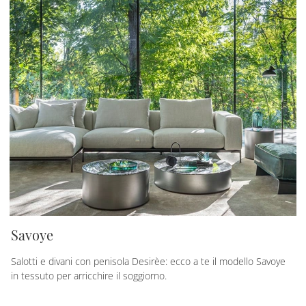
Savoye
Salotti e divani con penisola Desirèe: ecco a te il modello Savoye
in tessuto per arricchire il soggiorno.