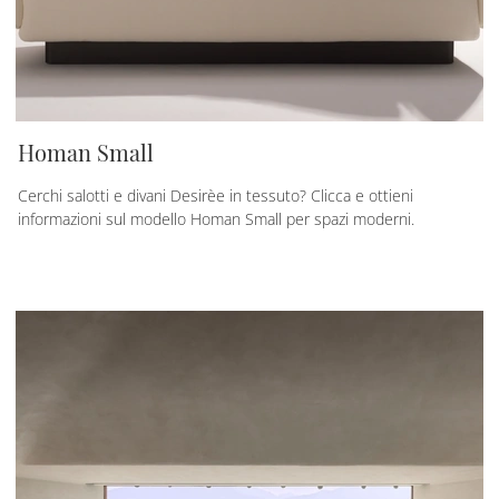
Homan Small
Cerchi salotti e divani Desirèe in tessuto? Clicca e ottieni
informazioni sul modello Homan Small per spazi moderni.