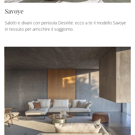
Savoye
Salotti e divani con penisola Desirèe: ecco a te il modello Savoye
in tessuto per arricchire il soggiorno.