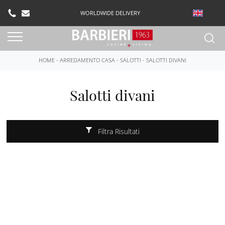
WORLDWIDE DELIVERY
HOME
-
ARREDAMENTO CASA
-
SALOTTI
-
SALOTTI DIVANI
Salotti divani
Filtra Risultati