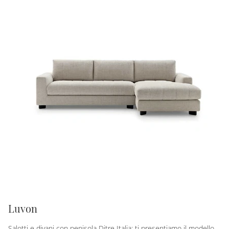
Luvon
Salotti e divani con penisola Ditre Italia: ti presentiamo il modello