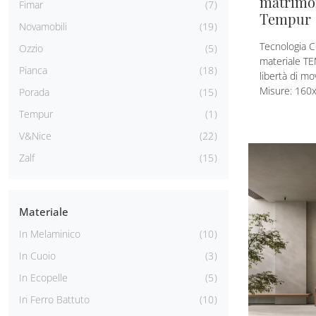
matrimo
Fimar
7
Tempur
Novamobili
19
Tecnologia C
Ozzio
5
materiale T
Pianca
18
libertà di mo
Misure: 160
Porada
15
Tempur
1
V&Nice
22
Zalf
15
Materiale
In Melaminico
10
In Cuoio
3
In Ecopelle
5
In Ferro Battuto
10