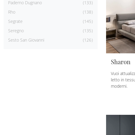
Paderno Dugnano
133
Rho
138
Segrate
145
Seregno
135
Sesto San Giovanni
126
Sharon
Vuoi attualiz
letto in tess
moderni.