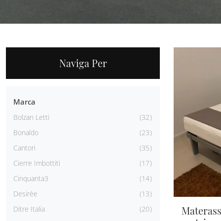
Naviga Per
Marca
Bolzan Letti
32
Bonaldo
23
Cantori
35
Cierre Imbottiti
17
Cinquanta3
14
Desirèe
13
Materass
Ditre Italia
20