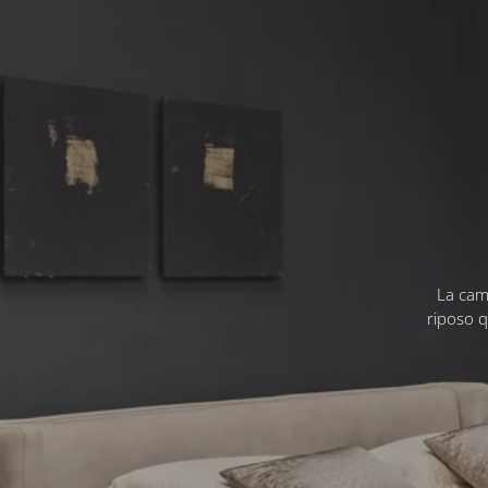
La came
riposo q