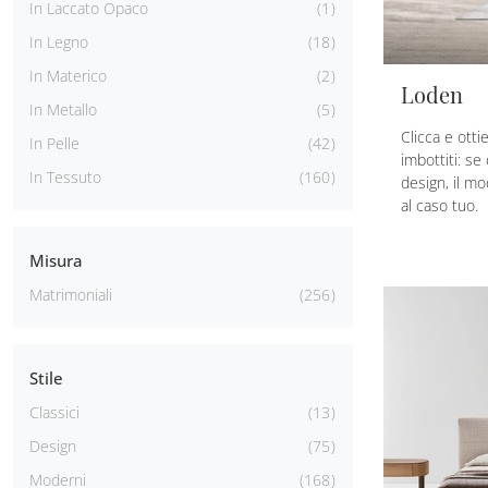
In Laccato Opaco
1
In Legno
18
In Materico
2
Loden
In Metallo
5
Clicca e otti
In Pelle
42
imbottiti: se
In Tessuto
160
design, il mo
al caso tuo.
Misura
Matrimoniali
256
Stile
Classici
13
Design
75
Moderni
168