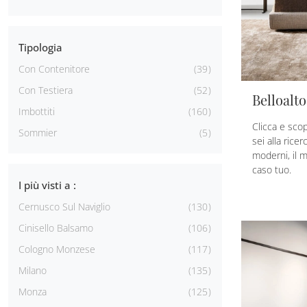
Tipologia
Con Contenitore
39
Con Testiera
52
Belloalto
Imbottiti
160
Clicca e scopr
Sommier
5
sei alla rice
moderni, il m
caso tuo.
I più visti a :
Cernusco Sul Naviglio
130
Cinisello Balsamo
106
Cologno Monzese
117
Milano
135
Monza
125