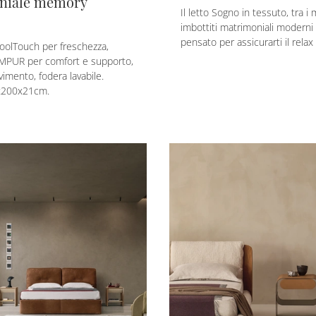
niale memory
Il letto Sogno in tessuto, tra i 
imbottiti matrimoniali moderni
pensato per assicurarti il relax 
oolTouch per freschezza,
EMPUR per comfort e supporto,
vimento, fodera lavabile.
x200x21cm.