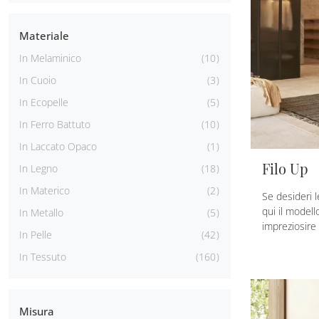
Materiale
In Melaminico
10
In Cuoio
3
In Ecopelle
5
In Ferro Battuto
10
In Laccato Opaco
1
Filo Up
In Legno
18
In Materico
2
Se desideri l
qui il modell
In Metallo
5
impreziosire 
In Pelle
42
In Tessuto
160
Misura