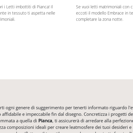
i i Letti imbottiti di Pianca! Il
Se vuoi letti matrimoniali con 
te in tessuto ti aspetta nelle
eccoti il modello Embrace in t
imoniali.
completare la zona notte.
tirti ogni genere di suggerimento per tenerti informato riguardo l'e
o affidabile e impeccabile fin dal disegno. Concretizza i progetti de
sommata a quella di
Pianca
, ti assicurerà di arredare alla perfezio
izza composizioni ideali per creare leatmosfere dei tuoi desideri e 