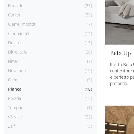
Bonaldo
23
Cantori
35
Cierre Imbottiti
17
Cinquanta3
14
Desirèe
13
Beta Up
Ditre Italia
20
Fimar
7
Il letto Beta
Novamobili
19
contenitore 
è perfetto pe
Ozzio
5
profondo.
Pianca
18
Porada
15
Tempur
1
V&Nice
22
Zalf
15