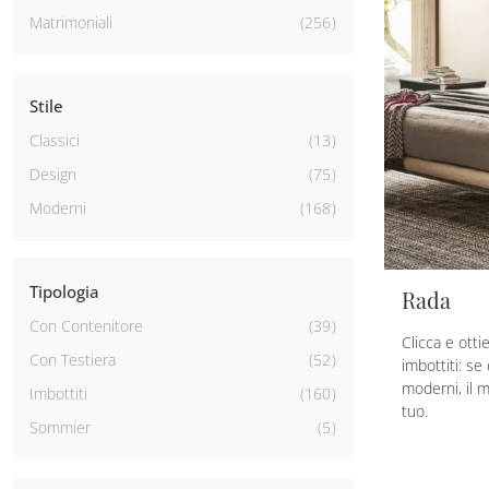
Matrimoniali
256
Stile
Classici
13
Design
75
Moderni
168
Tipologia
Rada
Con Contenitore
39
Clicca e otti
Con Testiera
52
imbottiti: se
moderni, il 
Imbottiti
160
tuo.
Sommier
5