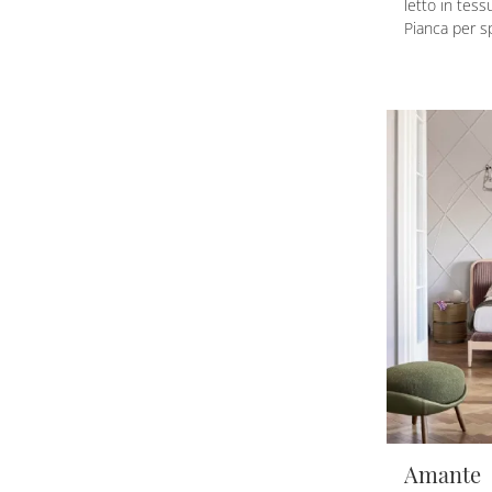
letto in tess
Pianca per s
Amante