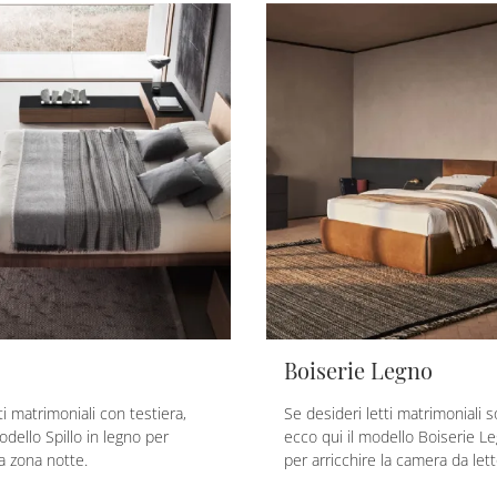
Boiserie Legno
ti matrimoniali con testiera,
Se desideri letti matrimoniali 
odello Spillo in legno per
ecco qui il modello Boiserie Le
a zona notte.
per arricchire la camera da lett