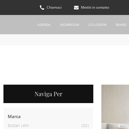
Chiamaci
Mettiti in contatto
AZIENDA
SHOWROOM
COLLEZIONI
BRAND
Naviga Per
Marca
Bolzan Letti
32