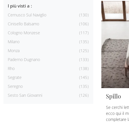
I più visti a :
Cernusco Sul Naviglio
130
Cinisello Balsamo
106
Cologno Monzese
117
Milano
135
Monza
125
Paderno Dugnano
133
Rho
138
Segrate
145
Seregno
135
Spillo
Sesto San Giovanni
126
Se cerchi let
ecco qui il m
completare l