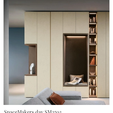
SpaceMakers day SM2503