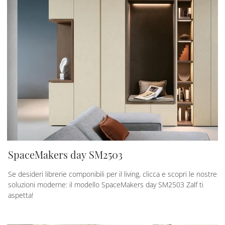
SpaceMakers day SM2503
Se desideri librerie componibili per il living, clicca e scopri le nostre
soluzioni moderne: il modello SpaceMakers day SM2503 Zalf ti
aspetta!