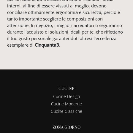
interni, al fine di essere vissuti al meglio, devono
conciliare ottimamente ergonomia e sicurezza, perciò è
tanto importante scegliere le composizioni con
attenzione. In negozio, i migliori arredatori ti seguiranno
durante l'acquisto di soluzioni ideali per te, che riflettano
il tuo gusto personale garantendoti altresì l'eccellenza
esemplare di
Cinquanta3
.
CUCINE
Cucine Design
Cucine Moderne
Cucine Classiche
ZONA GIORNO