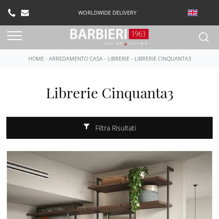
WORLDWIDE DELIVERY
HOME
-
ARREDAMENTO CASA
-
LIBRERIE
-
LIBRERIE CINQUANTA3
Librerie Cinquanta3
Filtra Risultati