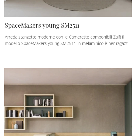
SpaceMakers young SM2511
Arreda stanzette moderne con le Camerette componibili Zalf! Il
modello SpaceMakers young SM2511 in melaminico è per ragazzi.