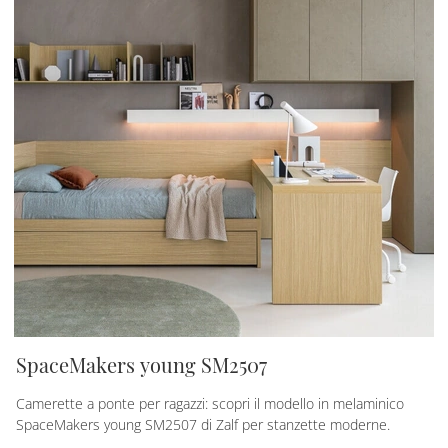
SpaceMakers young SM2507
Camerette a ponte per ragazzi: scopri il modello in melaminico
SpaceMakers young SM2507 di Zalf per stanzette moderne.