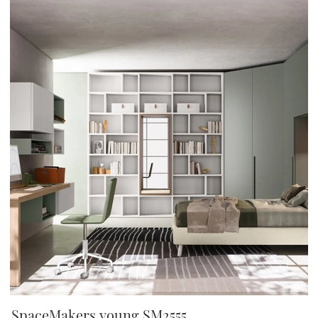
SpaceMakers young SM2555