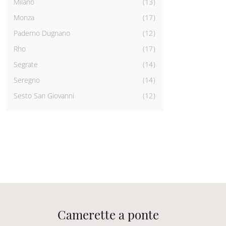
Milano
13
Monza
17
Paderno Dugnano
12
Rho
17
Segrate
14
Seregno
14
Sesto San Giovanni
12
Camerette a ponte