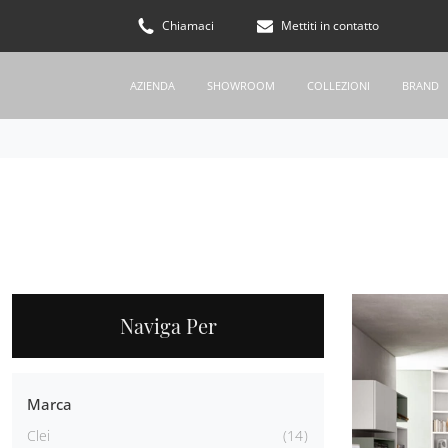
Chiamaci
Mettiti in contatto
AZIENDA
SHOWROOM
COLLEZIONI
BRAND
Naviga Per
Marca
Clei
14