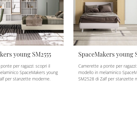
kers young SM2555
SpaceMakers young 
onte per ragazzi: scopri il
Camerette a ponte per ragazzi: 
melaminico SpaceMakers young
modello in melaminico Space
lf per stanzette moderne.
SM2528 di Zalf per stanzette