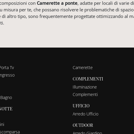
 composizioni con
Camerette
a ponte
, adatte per locali di varie
 misura per te, che possano risolvere le problematiche di spazio e
re di altro tipo, sono frequentemente progettate ottimizzando al
ti.
Porta Tv
Camerette
ingresso
COMPLEMENTI
Illuminazione
Complementi
 Bagno
UFFICIO
NOTTE
Arredo Ufficio
ni
OUTDOOR
a scomparsa
Arredo Giardino