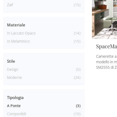
Zalf
15
Materiale
In Laccato Opaco
14
In Melaminico
15
SpaceMa
Camerette a p
Stile
modello in 
SM2555 di Za
Design
5
Moderne
24
Tipologia
A Ponte
3
Componibili
10