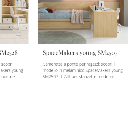
SM2528
SpaceMakers young SM2507
scopri il
Camerette a ponte per ragazzi: scopri il
Makers young
modello in melaminico SpaceMakers young
 moderne.
SM2507 di Zalf per stanzette moderne.