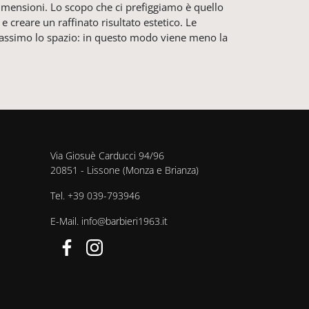
 dimensioni. Lo scopo che ci prefiggiamo è quello
 creare un raffinato risultato estetico. Le
 massimo lo spazio: in questo modo viene meno la
Via Giosuè Carducci 94/96
20851 - Lissone (Monza e Brianza)
Tel.
+39 039-793946
E-Mail.
info@barbieri1963.it