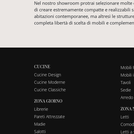
Nel nostro showroom protrai selezionare molte
di creare estremamente compatte e realizzabili su
abitazioni contemporanee, ma altresì le struttu
completa libertà di scelta di mobili e complemen
CUCINE
Mobili 
Cucine Design
Mobili 
Cucine Moderne
Tavoli
Cucine Classiche
Sedie
Arredo
ZONA GIORNO
ZONA 
Librerie
Pareti Attrezzate
Letti
Madie
Comodi
Salotti
Letti 