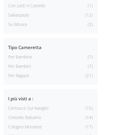
Con Letti A Castello
1
Salvaspazio
12
Su Misura
3
Tipo Cameretta
Per Bambine
7
Per Bambini
7
Per Ragazzi
21
I più visti a :
Cernusco Sul Naviglio
15
Cinisello Balsamo
14
Cologno Monzese
17