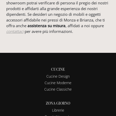
showroom potrai verificare di persona il pregio dei nostri
prodotti e affidarti alla grande esperienza dei nostri
dipendenti. Se desideri un negozio di mobili e oggetti
accessori affidabile nei pressi di Monza e Brianza, che ti
offra anche
assistenza su misura
, affidati a noi oppure
contattaci
per avere più informazioni.
CUCINE
Cucine Design
Cucine Moderne
Cucine Classiche
ZONA GIORNO
Librerie