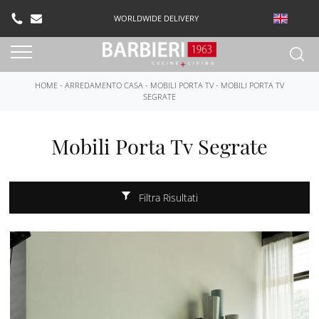
WORLDWIDE DELIVERY
HOME
-
ARREDAMENTO CASA
-
MOBILI PORTA TV
-
MOBILI PORTA TV
SEGRATE
Mobili Porta Tv Segrate
Filtra Risultati