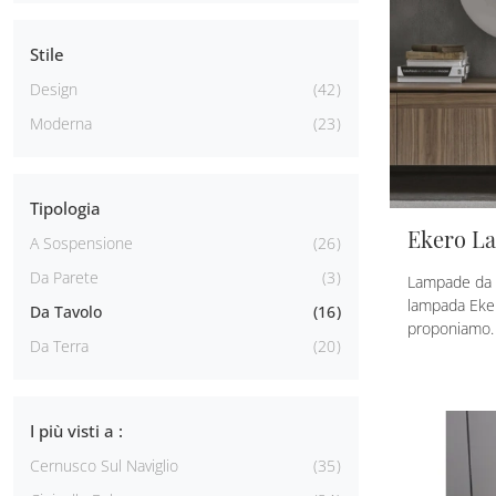
Stile
Design
42
Moderna
23
Tipologia
Ekero L
A Sospensione
26
Da Parete
3
Lampade da ta
lampada Eke
Da Tavolo
16
proponiamo.
Da Terra
20
I più visti a :
Cernusco Sul Naviglio
35