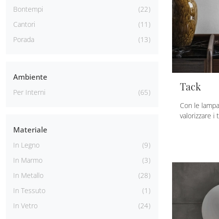
Bontempi
22
Cantori
11
Porada
13
Ambiente
Tack
Per Interni
65
Con le lampa
valorizzare i 
Materiale
In Legno
9
In Marmo
3
In Metallo
28
In Tessuto
1
In Vetro
24