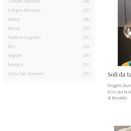
Cinisello Balsamo
34
Cologno Monzese
32
Milano
38
Monza
25
Paderno Dugnano
31
Rho
29
Segrate
35
Seregno
31
Sofi da t
Sesto San Giovanni
35
Progetti illu
Ecco qui la l
di Bonaldo.