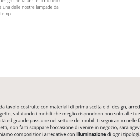
design che fa per te! Il modello
è una delle nostre lampade da
ntempi.
 tavolo costruite con materiali di prima scelta e di design, arred
rogetto, valutando i mobili che meglio rispondono non solo alle tue
lità ed grande passione nel settore dei mobili ti seguiranno nelle f
etti, non farti scappare l'occasione di venire in negozio, sarà ag
roponiamo composizioni arredative con
Illuminazione
di ogni tipologi