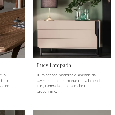
Lucy Lampada
uo! Il
Illuminazione moderna e lampade da
tra le
tavolo: ottieni informazioni sulla lampada
onaldo.
Lucy Lampada in metallo che ti
proponiamo.