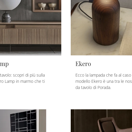
amp
Ekero
volo: scopri di più sulla
Ecco la lampada che fa al caso t
ro Lamp in marmo che ti
modello Ekero è una tra le no
da tavolo di Porada.