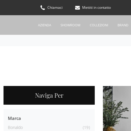
Chiamaci
Mettiti in contatto
AZIENDA
SHOWROOM
COLLEZIONI
BRAND
Naviga Per
Marca
Bonaldo
19