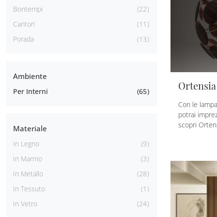
Bontempi
22
Cantori
11
Porada
13
Ambiente
Ortensia
Per Interni
65
Con le lamp
potrai imprezi
scopri Orten
Materiale
In Legno
9
In Marmo
3
In Metallo
28
In Tessuto
1
In Vetro
24