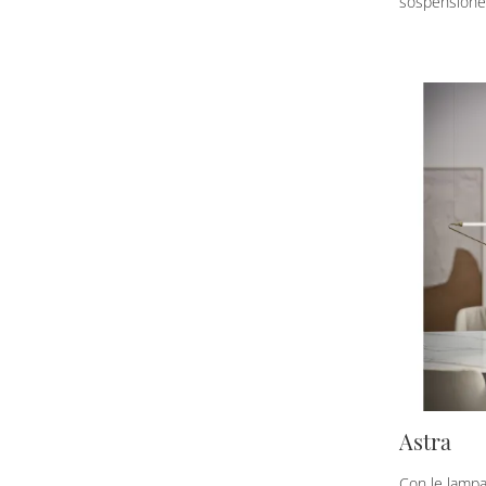
sospensione 
Astra
Con le lamp