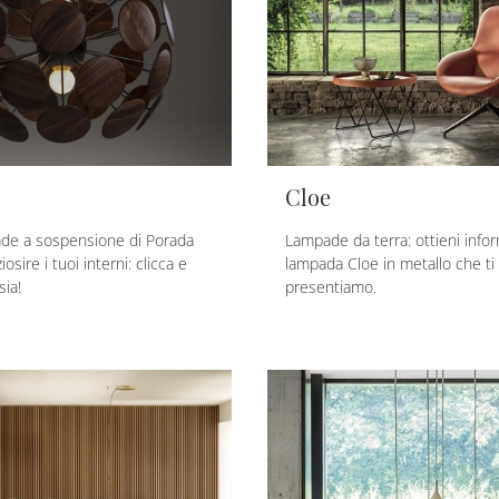
Cloe
ade a sospensione di Porada
Lampade da terra: ottieni infor
osire i tuoi interni: clicca e
lampada Cloe in metallo che ti
sia!
presentiamo.