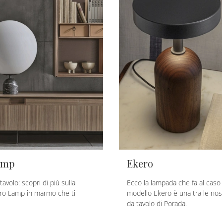
amp
Ekero
volo: scopri di più sulla
Ecco la lampada che fa al caso t
ro Lamp in marmo che ti
modello Ekero è una tra le no
da tavolo di Porada.