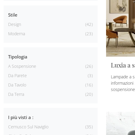
Stile
Design
42
Moderna
23
Tipologia
Luxia a 
A Sospensione
26
Da Parete
3
Lampade a so
informazioni
Da Tavolo
16
sospensione 
Da Terra
20
I più visti a :
Cernusco Sul Naviglio
35