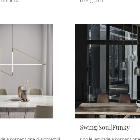
di Porada.
consigliamo.
Swing|Soul|Funky
ade a sospensione di Bontempi
Con le lampade a sospensione