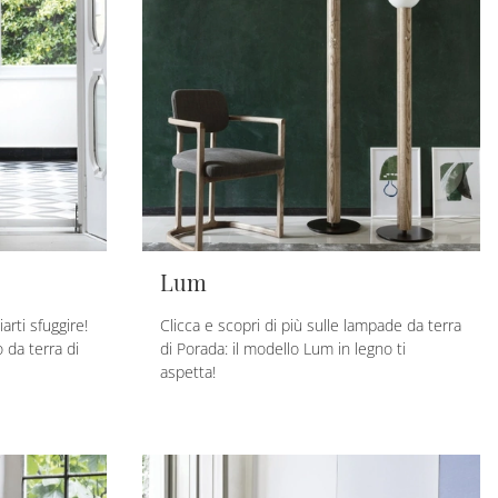
Lum
arti sfuggire!
Clicca e scopri di più sulle lampade da terra
 da terra di
di Porada: il modello Lum in legno ti
aspetta!