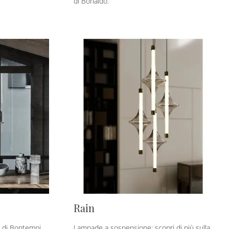
di Bonaldo.
Rain
 di Bontempi
Lampade a sospensione: scopri di più sulla