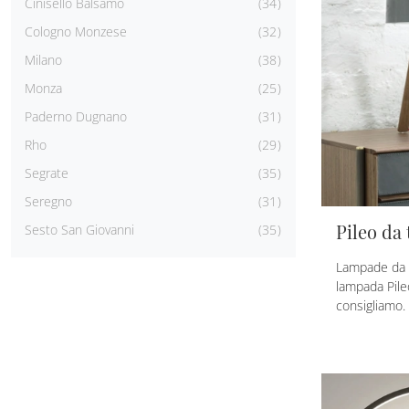
Cinisello Balsamo
34
Cologno Monzese
32
Milano
38
Monza
25
Paderno Dugnano
31
Rho
29
Segrate
35
Seregno
31
Pileo da 
Sesto San Giovanni
35
Lampade da ta
lampada Pileo
consigliamo.