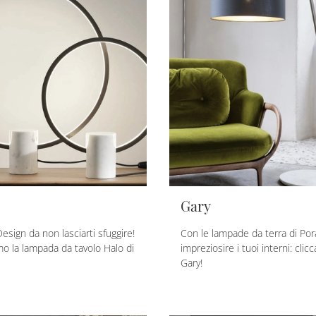
Gary
esign da non lasciarti sfuggire!
Con le lampade da terra di Por
mo la lampada da tavolo Halo di
impreziosire i tuoi interni: clic
Gary!