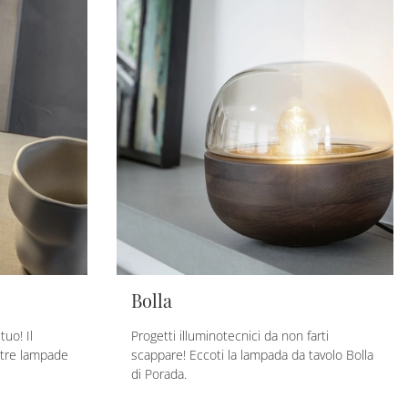
Bolla
uo! Il
Progetti illuminotecnici da non farti
stre lampade
scappare! Eccoti la lampada da tavolo Bolla
di Porada.