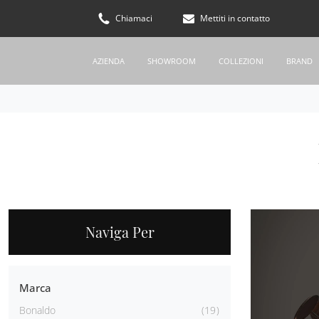
Chiamaci
Mettiti in contatto
AZIENDA
SHOWROOM
COLLEZIONI
BRAND
Naviga Per
Marca
Bonaldo
19