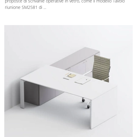
proposte di scrivanie operative in vetro, come il modello Tavolo
riunione SM2581 di ...