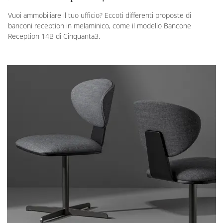
Vuoi ammobiliare il tuo ufficio? Eccoti differenti proposte di
banconi reception in melaminico, come il modello Bancone
Reception 14B di Cinquanta3.