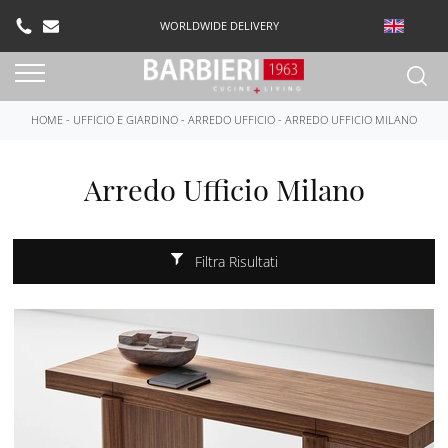
WORLDWIDE DELIVERY
HOME
-
UFFICIO E GIARDINO
-
ARREDO UFFICIO
-
ARREDO UFFICIO MILANO
Arredo Ufficio Milano
Filtra Risultati