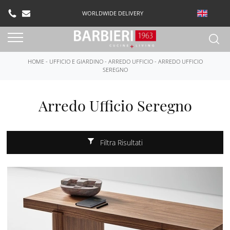
WORLDWIDE DELIVERY
HOME
-
UFFICIO E GIARDINO
-
ARREDO UFFICIO
-
ARREDO UFFICIO
SEREGNO
Arredo Ufficio Seregno
Filtra Risultati