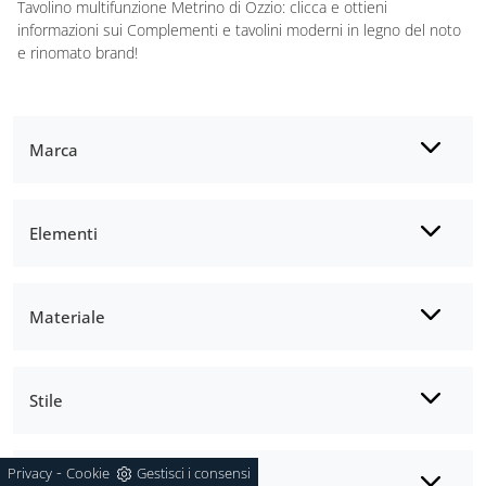
Tavolino multifunzione Metrino di Ozzio: clicca e ottieni
informazioni sui Complementi e tavolini moderni in legno del noto
e rinomato brand!
Marca
Elementi
Materiale
Stile
-
Privacy
Cookie
Gestisci i consensi
I più visti a :