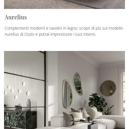
Aurelius
Complementi moderni e tavolini in legno: scopri di più sul modello
Aurelius di Ozzio e potrai impreziosire i tuoi interni.