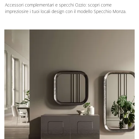
Accessori complementari e specchi Ozzio: scopri come
impreziosire i tuoi locali design con il modello Specchio Monza.