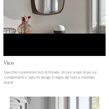
Vico
Specchio contenitore Vico di Porada: clicca e scopri di più sui
Complementi e specchi design in legno del noto e rinomato
brand!