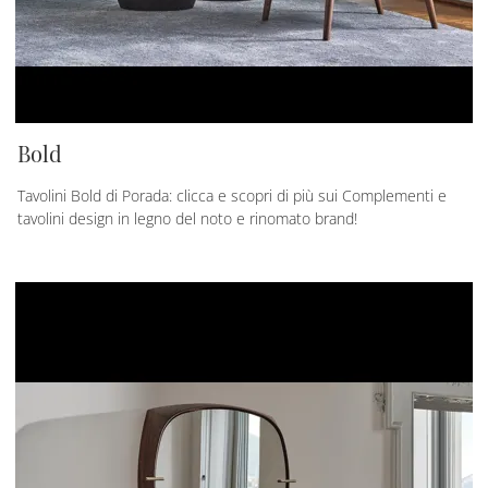
Bold
Tavolini Bold di Porada: clicca e scopri di più sui Complementi e
tavolini design in legno del noto e rinomato brand!