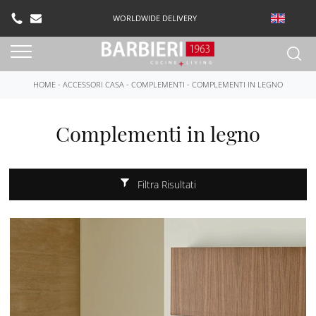
WORLDWIDE DELIVERY
HOME
-
ACCESSORI CASA
-
COMPLEMENTI
-
COMPLEMENTI IN LEGNO
Complementi in legno
Filtra Risultati