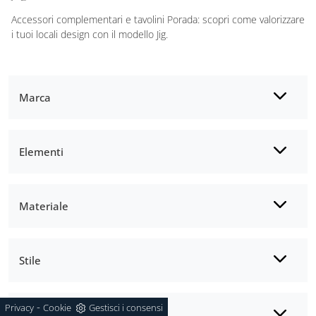
Accessori complementari e tavolini Porada: scopri come valorizzare
i tuoi locali design con il modello Jig.
Marca
Elementi
Materiale
Stile
-
Privacy
Cookie
Gestisci i consensi
I più visti a :