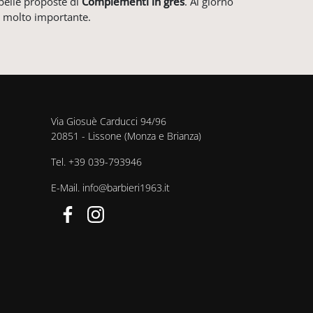
belle proposte di
Complementi
in gres
. Al giorno
 è molto importante.
Via Giosuè Carducci 94/96
20851 - Lissone (Monza e Brianza)
Tel.
+39 039-793946
E-Mail.
info@barbieri1963.it