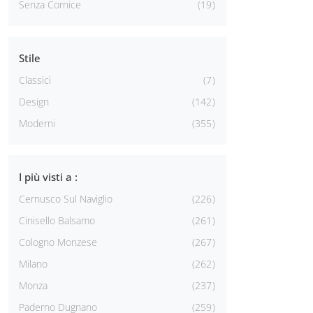
Senza Cornice
19
Stile
Classici
7
Design
142
Moderni
355
I più visti a :
Cernusco Sul Naviglio
226
Cinisello Balsamo
261
Cologno Monzese
267
Milano
262
Monza
237
Paderno Dugnano
259