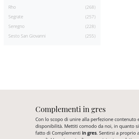
Rho
268
Segrate
257
Seregno
228
Sesto San Giovanni
255
Complementi in gres
Con lo scopo di unire alla perfezione contenuto es
disponibilità. Mettiti comodo da noi, in quanto s
fatto di Complementi
in gres
. Sentirsi a proprio