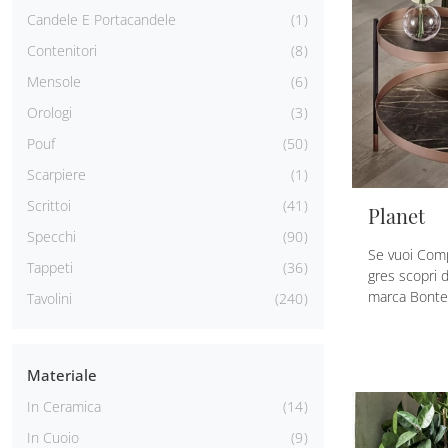
Candele E Portacandele
1
Contenitori
8
Mensole
6
Orologi
3
Pouf
50
Scarpiere
1
Scrittoi
41
Planet
Specchi
90
Se vuoi Comp
Tappeti
36
gres scopri d
marca Bonte
Tavolini
240
Materiale
In Ceramica
14
In Cuoio
9