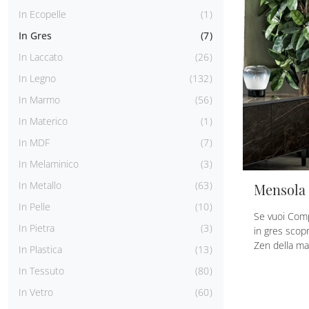
In Ecopelle
1
In Gres
7
In Laccato
26
In Legno
132
In Marmo
56
In Materico
1
In MDF
7
In Melaminico
3
In Metallo
63
Mensola
In Pelle
10
Se vuoi Com
In Pietra
3
in gres scop
Zen della m
In Plastica
13
In Tessuto
80
In Vetro
60