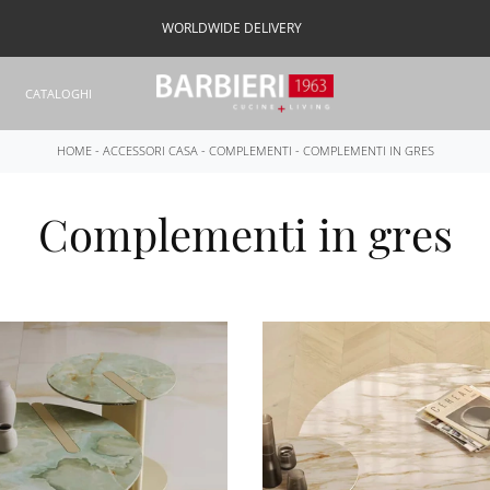
WORLDWIDE DELIVERY
CATALOGHI
HOME
-
ACCESSORI CASA
-
COMPLEMENTI
-
COMPLEMENTI IN GRES
Complementi in gres