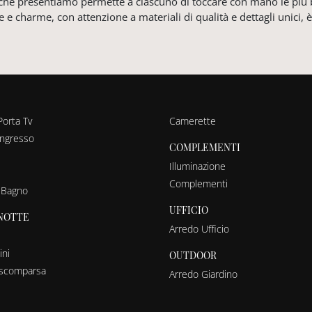
e che presentiamo permette a ciascuno di toccare con mano le più 
le e charme, con attenzione a materiali di qualità e dettagli unici,
Porta Tv
Camerette
ingresso
COMPLEMENTI
Illuminazione
Complementi
 Bagno
UFFICIO
NOTTE
Arredo Ufficio
ni
OUTDOOR
a scomparsa
Arredo Giardino