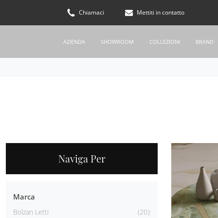
Chiamaci
Mettiti in contatto
AZIENDA
SHOWROOM
COLLEZIONI
BRAND
Naviga Per
Marca
Bolzan Letti
20