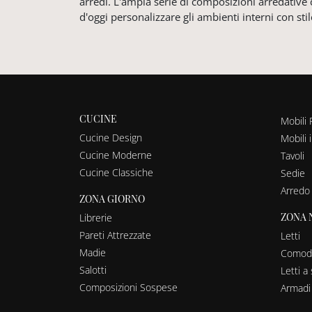
arredi. L'ampia serie di composizioni arredativ
d'oggi personalizzare gli ambienti interni con sti
CUCINE
Mobili 
Cucine Design
Mobili 
Cucine Moderne
Tavoli
Cucine Classiche
Sedie
Arredo
ZONA GIORNO
ZONA 
Librerie
Pareti Attrezzate
Letti
Madie
Comodi
Salotti
Letti 
Composizioni Sospese
Armadi