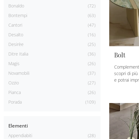
Bonaldo
72
Bontempi
63
Cantori
47
Desalto
16
Desirèe
25
Bolt
Ditre Italia
36
Magis
26
Complementi 
Novamobili
37
scopri di pi
e potrai impre
Ozzio
27
Pianca
26
Porada
109
Elementi
Appendiabiti
28