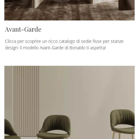
Avant-Garde
Clicca per scoprire un ricco catalogo di sedie fisse per stanze
design: il modello Avant-Garde di Bonaldo ti aspetta!