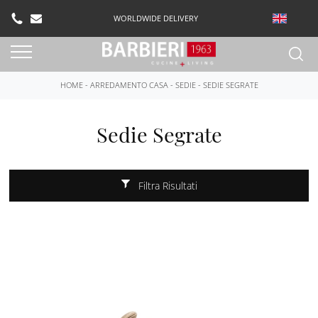
WORLDWIDE DELIVERY
HOME
-
ARREDAMENTO CASA
-
SEDIE
-
SEDIE SEGRATE
Sedie Segrate
Filtra Risultati