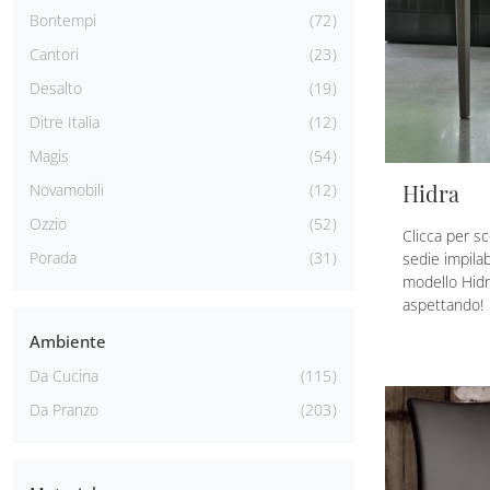
Bontempi
72
Cantori
23
Desalto
19
Ditre Italia
12
Magis
54
Hidra
Novamobili
12
Ozzio
52
Clicca per s
Porada
31
sedie impilab
modello Hidr
aspettando!
Ambiente
Da Cucina
115
Da Pranzo
203