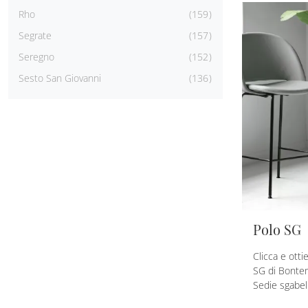
Rho
159
Segrate
157
Seregno
152
Sesto San Giovanni
136
Polo SG
Clicca e otti
SG di Bontemp
Sedie sgabel