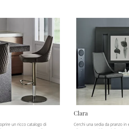
Clara
oprire un ricco catalogo di
Cerchi una sedia da pranzo in 