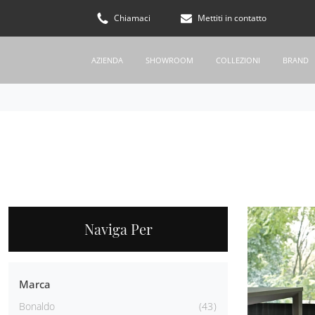
Chiamaci
Mettiti in contatto
AZIENDA
SHOWROOM
COLLEZIONI
BRAND
Naviga Per
Marca
Bonaldo
43