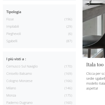
Tipologia
Fisse
196
Impilabili
29
Pieghevoli
6
Sgabelli
87
I più visti a :
Itala too
Cernusco Sul Naviglio
170
Clicca per sc
Cinisello Balsamo
169
sedie sgabel
Cologno Monzese
166
modello Itala
Milano
146
aspetta!
Monza
175
Paderno Dugnano
160