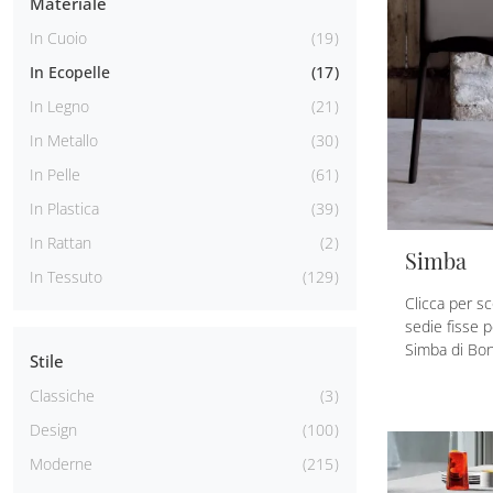
Materiale
In Cuoio
19
In Ecopelle
17
In Legno
21
In Metallo
30
In Pelle
61
In Plastica
39
In Rattan
2
Simba
In Tessuto
129
Clicca per s
sedie fisse 
Simba di Bon
Stile
Classiche
3
Design
100
Moderne
215