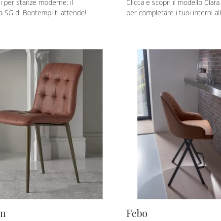
li per stanze moderne: il
Clicca e scopri il modello Clar
a SG di Bontempi ti attende!
per completare i tuoi interni al
im
Febo