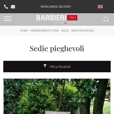
WORLDWIDE DELIVERY
HOME
-
ARREDAMENTO CASA
-
SEDIE
-
SEDIE PIEGHEVOLI
Sedie pieghevoli
Filtra Risultati