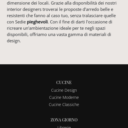
dimensione dei locali. Grazie alla disponibilità dei nostri
interior designers troverai le proposte d'arredo belle e
resistenti che fanno al caso tuo, senza tralasciare quelle
con Sedie
pieghevoli
. Con il fine di darti l'occasione di
ricreare un'ambientazione ideale per te negli spazi
disponibili, offriamo una vasta gamma di materiali di
design.
CUCINE
Cucine Design
Cucine Moderne
Cucine Classiche
ZONA GIORNO
Librerie