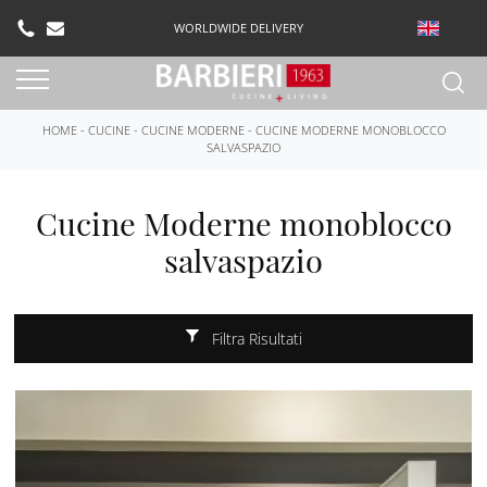
WORLDWIDE DELIVERY
HOME
-
CUCINE
-
CUCINE MODERNE
-
CUCINE MODERNE MONOBLOCCO
SALVASPAZIO
Cucine Moderne monoblocco
salvaspazio
Filtra Risultati