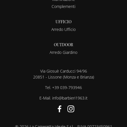
Complementi
UFFICIO
Arredo Ufficio
OUTDOOR
Arredo Giardino
Via Giosuè Carducci 94/96
20851 - Lissone (Monza e Brianza)
Tel.
+39 039-793946
E-Mail.
info@barbieri1963.it
® 2026 La Cameretta Ideale S.r.l. - P.IVA 00723450961