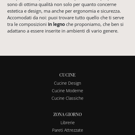
sono di ottima qualità non solo per quanto concerne
estetica e design, ma anche per ergonomia e sicurezza.
Accomodati da noi: puoi trovare tutto quello che ti serve
tra le composizioni
in legno
che proponiamo, che ben si
adattano a essere inserite in ambienti di vario genere.
CUCINE
Cucine Design
Cucine Moderne
Cucine Classiche
ZONA GIORNO
Librerie
Pareti Attrezzate