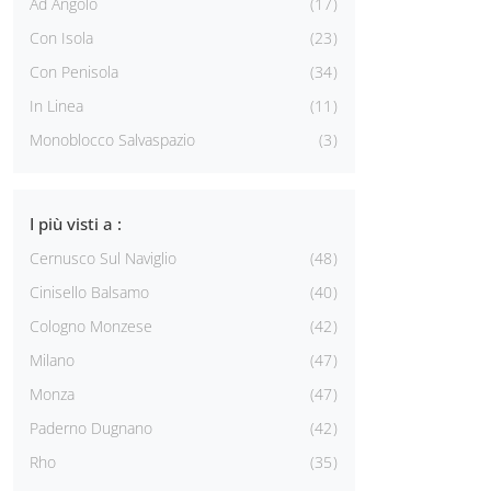
Ad Angolo
17
Con Isola
23
Con Penisola
34
In Linea
11
Monoblocco Salvaspazio
3
I più visti a :
Cernusco Sul Naviglio
48
Cinisello Balsamo
40
Cologno Monzese
42
Milano
47
Monza
47
Paderno Dugnano
42
Rho
35