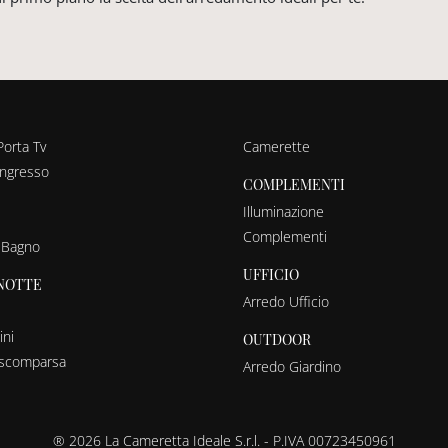
Porta Tv
Camerette
ingresso
COMPLEMENTI
Illuminazione
Complementi
 Bagno
UFFICIO
NOTTE
Arredo Ufficio
ni
OUTDOOR
a scomparsa
Arredo Giardino
® 2026 La Cameretta Ideale S.r.l. - P.IVA 00723450961