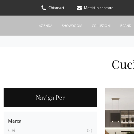
Chiamaci
Mettiti in contatto
AZIENDA
SHOWROOM
COLLEZIONI
BRAND
Cuci
Naviga Per
Marca
Clei
3