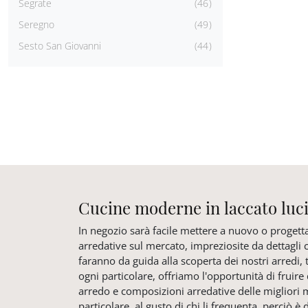
Segrate
46
Seregno
49
Sesto San Giovanni
44
Cucine moderne in laccato luc
In negozio sarà facile mettere a nuovo o progetta
arredative sul mercato, impreziosite da dettagli 
faranno da guida alla scoperta dei nostri arredi, 
ogni particolare, offriamo l'opportunità di fruire
arredo e composizioni arredative delle migliori m
particolare, al gusto di chi li frequenta, perciò è