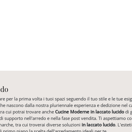
ido
re per la prima volta i tuoi spazi seguendo il tuo stile e le tue e
che nascono dalla nostra pluriennale esperienza e dedizione nel cam
tra cui potrai trovare anche
Cucine Moderne
in laccato lucido
di g
 di supporto nell'arredo e nella fase post vendita. Ti aspettiamo co
arche, tra cui troverai diverse soluzioni
in laccato lucido
. L'este
 di primo piano la scelta dell'arredamento ideali per te.