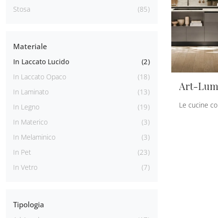
Stosa
85
Materiale
In Laccato Lucido
2
In Laccato Opaco
18
Art-Lumi
In Laminato
13
Le cucine con
In Legno
19
In Materico
3
In Melaminico
3
In Pet
23
In Vetro
7
Tipologia