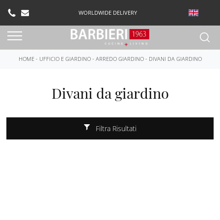
WORLDWIDE DELIVERY
HOME
-
UFFICIO E GIARDINO
-
ARREDO GIARDINO
-
DIVANI DA GIARDINO
Divani da giardino
Filtra Risultati