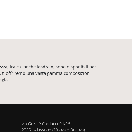
za, tra cui anche losdraio, sono disponibili per
lidi, ti offriremo una vasta gamma composizioni
ogia.
Via Giosuè Carducci 94/96
20851 - Lissone (Monza e Brianza)