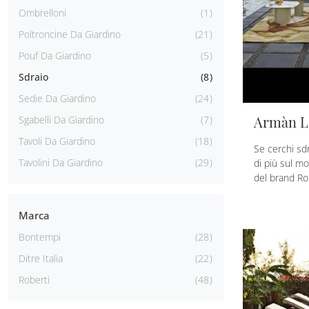
Ombrelloni
1
Poltroncine Da Giardino
21
Pouf Da Giardino
5
Sdraio
8
Sedie Da Giardino
24
Armàn Le
Sgabelli Da Giardino
7
Tavoli Da Giardino
18
Se cerchi sdr
Tavolini Da Giardino
29
di più sul mo
del brand Ro
Marca
Bontempi
28
Ditre Italia
22
Roberti
48