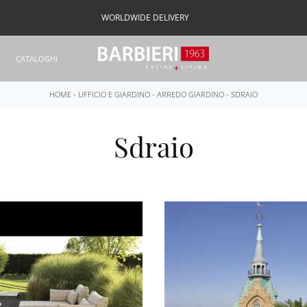
WORLDWIDE DELIVERY
CATALOGHI
HOME
-
UFFICIO E GIARDINO
-
ARREDO GIARDINO
-
SDRAIO
Sdraio