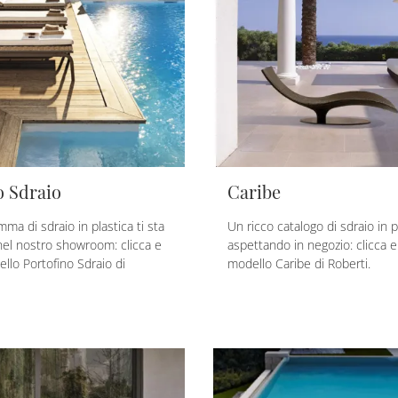
o Sdraio
Caribe
ma di sdraio in plastica ti sta
Un ricco catalogo di sdraio in pl
el nostro showroom: clicca e
aspettando in negozio: clicca e 
ello Portofino Sdraio di
modello Caribe di Roberti.