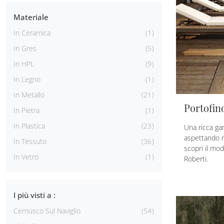
Materiale
In Ceramica
1
In Gres
5
In HPL
9
In Legno
1
In Metallo
21
Portofin
In Pietra
1
In Plastica
23
Una ricca gam
aspettando n
In Tessuto
36
scopri il mod
In Vetro
1
Roberti.
I più visti a :
Cernusco Sul Naviglio
54