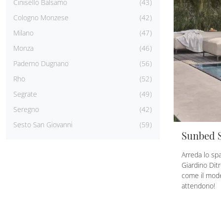
Cinisello Balsamo
43
Cologno Monzese
42
Milano
47
Monza
46
Paderno Dugnano
56
Rho
52
Segrate
49
Seregno
42
Sesto San Giovanni
59
Sunbed 
Arreda lo sp
Giardino Ditr
come il mode
attendono!