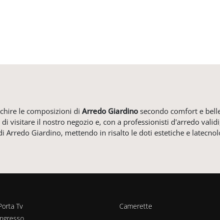
cchire le composizioni di
Arredo Giardino
secondo comfort e bellez
à di visitare il nostro negozio e, con a professionisti d'arredo va
i Arredo Giardino, mettendo in risalto le doti estetiche e latecnol
Porta Tv
Camerette
ingresso