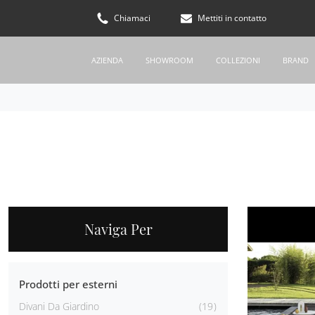
Chiamaci
Mettiti in contatto
AZIENDA
SHOWROOM
COLLEZIONI
BRAND
Naviga Per
Prodotti per esterni
Divani Da Giardino
19