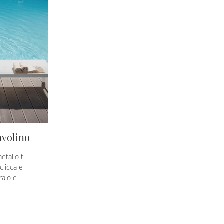
avolino
etallo ti
clicca e
raio e