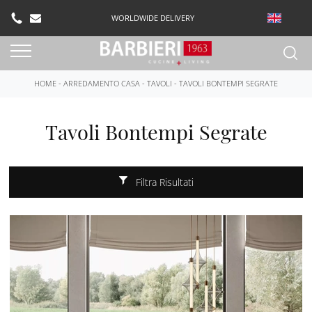
WORLDWIDE DELIVERY
HOME
-
ARREDAMENTO CASA
-
TAVOLI
-
TAVOLI BONTEMPI SEGRATE
Tavoli Bontempi Segrate
Filtra Risultati