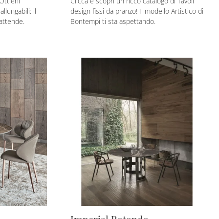
Ottieni
Clicca e scopri un ricco catalogo di Tavoli
llungabili: il
design fissi da pranzo! Il modello Artistico di
attende.
Bontempi ti sta aspettando.