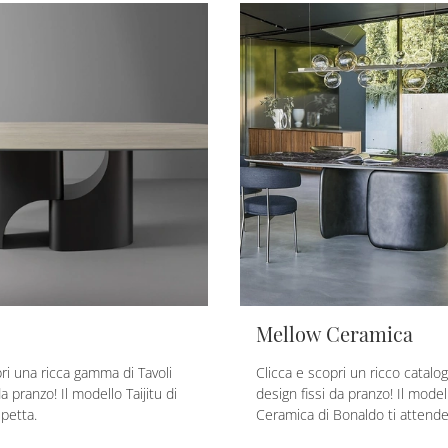
Mellow Ceramica
ri una ricca gamma di Tavoli
Clicca e scopri un ricco catalog
a pranzo! Il modello Taijitu di
design fissi da pranzo! Il mode
spetta.
Ceramica di Bonaldo ti attende