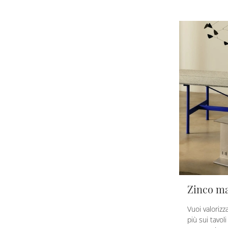
Zinco m
Vuoi valorizz
più sui tavol