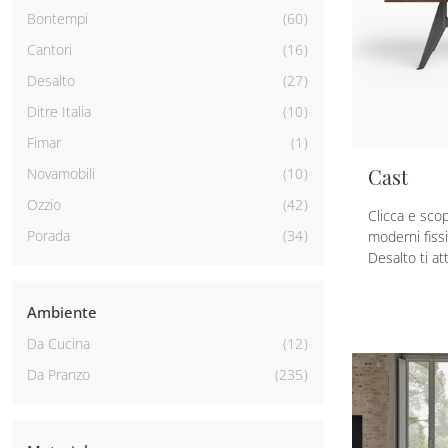
Bontempi
60
Cantori
16
Desalto
27
Ditre Italia
10
Fimar
1
Cast
Novamobili
10
Ozzio
42
Clicca e scop
Porada
34
moderni fissi
Desalto ti at
Ambiente
Da Cucina
12
Da Pranzo
235