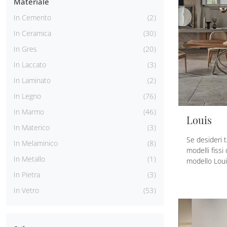
Materiale
In Cemento
2
In Ceramica
30
In Gres
20
In Laccato
3
In Laminato
2
In Legno
76
In Marmo
46
Louis
In Materico
3
Se desideri t
In Melaminico
8
modelli fissi
In Metallo
1
modello Loui
In Pietra
3
In Vetro
53