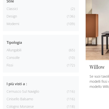
Stile
Classici
2
Design
136
Moderni
109
Tipologia
Allungabili
65
Consolle
10
Fissi
172
Willow
Se vuoi tavol
modelli fissi 
I più visti a :
modello Will
Cernusco Sul Naviglio
116
Cinisello Balsamo
116
Cologno Monzese
118