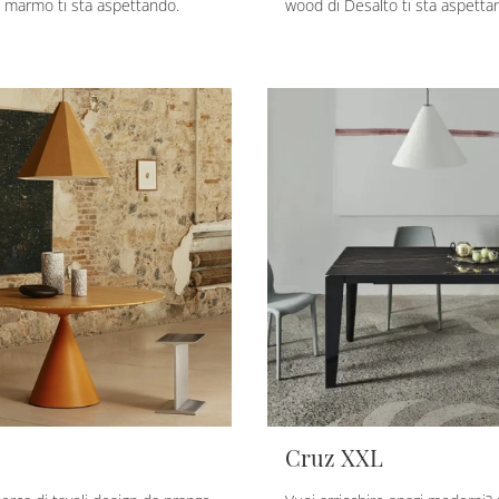
 marmo ti sta aspettando.
wood di Desalto ti sta aspetta
Cruz XXL