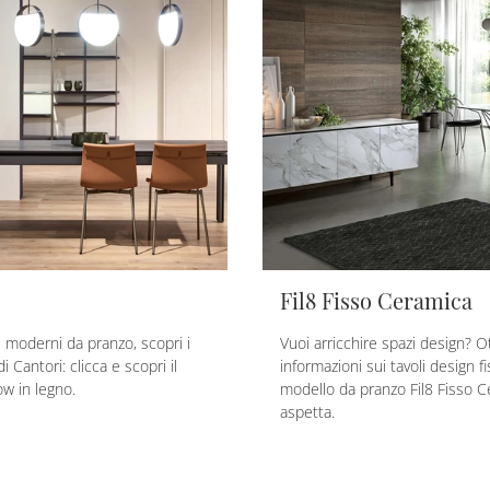
Fil8 Fisso Ceramica
i moderni da pranzo, scopri i
Vuoi arricchire spazi design? Ot
di Cantori: clicca e scopri il
informazioni sui tavoli design fiss
ow in legno.
modello da pranzo Fil8 Fisso C
aspetta.