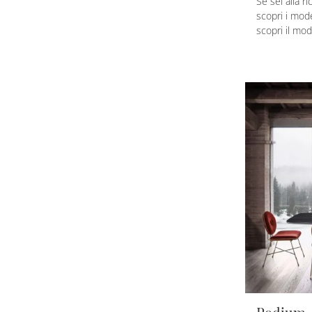
Se sei alla r
scopri i model
scopri il mo