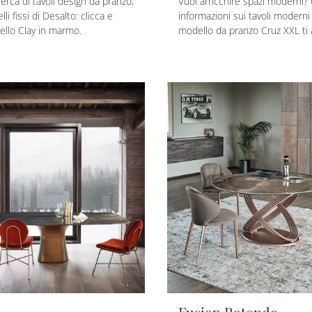
icerca di tavoli design da pranzo,
Vuoi arricchire spazi moderni? 
li fissi di Desalto: clicca e
informazioni sui tavoli moderni a
dello Clay in marmo.
modello da pranzo Cruz XXL ti 