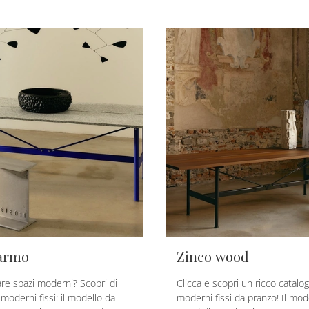
armo
Zinco wood
are spazi moderni? Scopri di
Clicca e scopri un ricco catalog
i moderni fissi: il modello da
moderni fissi da pranzo! Il mod