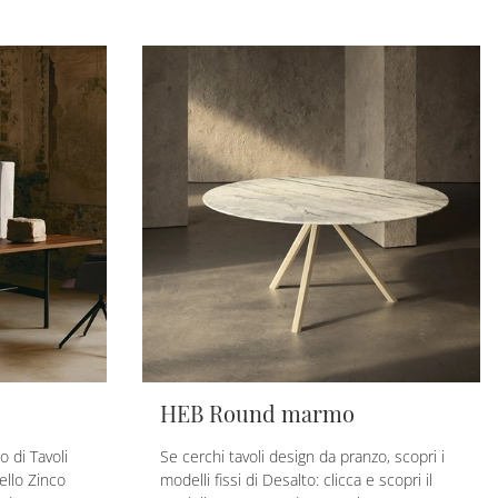
HEB Round marmo
o di Tavoli
Se cerchi tavoli design da pranzo, scopri i
ello Zinco
modelli fissi di Desalto: clicca e scopri il