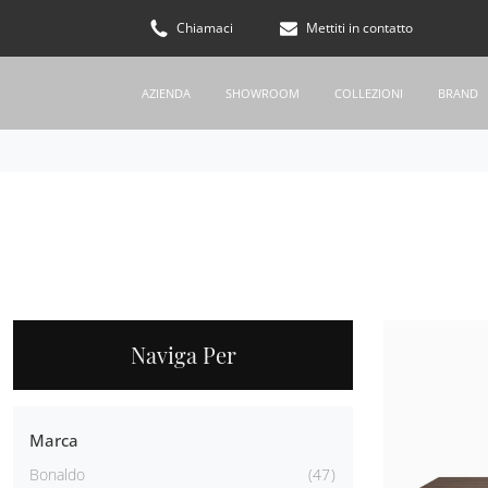
Chiamaci
Mettiti in contatto
AZIENDA
SHOWROOM
COLLEZIONI
BRAND
Naviga Per
Marca
Bonaldo
47