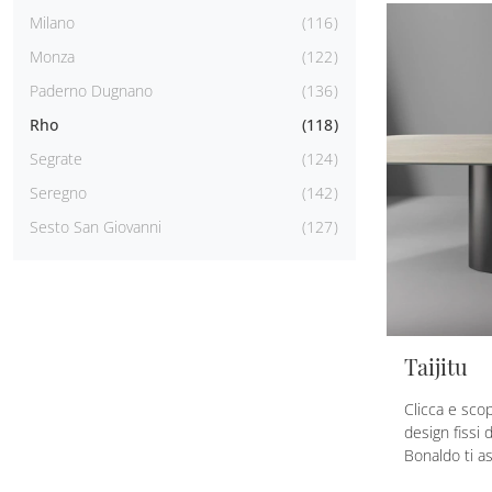
Milano
116
Monza
122
Paderno Dugnano
136
Rho
118
Segrate
124
Seregno
142
Sesto San Giovanni
127
Taijitu
Clicca e scop
design fissi d
Bonaldo ti a