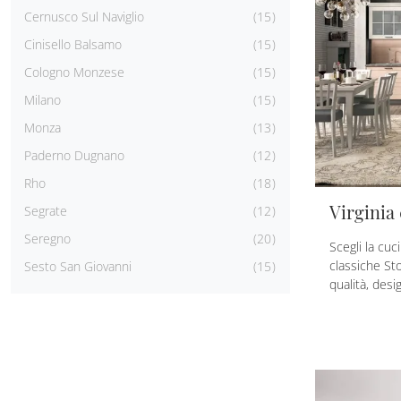
Cernusco Sul Naviglio
15
Cinisello Balsamo
15
Cologno Monzese
15
Milano
15
Monza
13
Paderno Dugnano
12
Rho
18
Virginia
Segrate
12
Seregno
20
Scegli la cuci
classiche St
Sesto San Giovanni
15
qualità, des