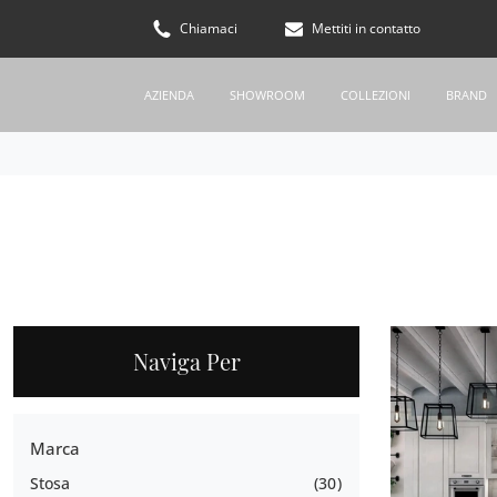
Chiamaci
Mettiti in contatto
AZIENDA
SHOWROOM
COLLEZIONI
BRAND
Naviga Per
Marca
Stosa
30