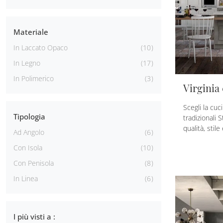
Materiale
In Laccato Opaco
10
In Legno
17
In Polimerico
3
Virginia
Scegli la cuci
Tipologia
tradizionali 
qualità, stile
Ad Angolo
6
Con Isola
10
Con Penisola
8
In Linea
6
I più visti a :