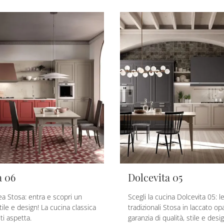
a 06
Dolcevita 05
ea Stosa: entra e scopri un
Scegli la cucina Dolcevita 05: l
tile e design! La cucina classica
tradizionali Stosa in laccato o
ti aspetta.
garanzia di qualità, stile e desig