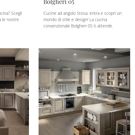
Bolgheri 05
cina? Scegli
Cucine ad angolo Stosa: entra e scopri un
a le nostre
mondo di stile e design! La cucina
convenzionale Bolgheri 05 ti attende.