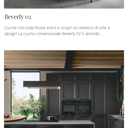
Beverly 02
Cucine con isola Stosa: entra e scopri un universo di stile e
design! La cucina convenzionale Beverly 02 ti attende.