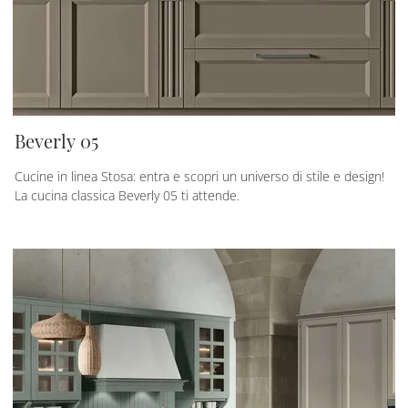
Beverly 05
Cucine in linea Stosa: entra e scopri un universo di stile e design!
La cucina classica Beverly 05 ti attende.