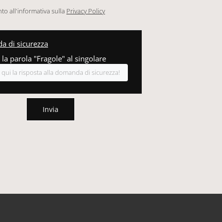
o all'informativa sulla
Privacy Policy
 di sicurezza
 la parola "Fragole" al singolare
Invia