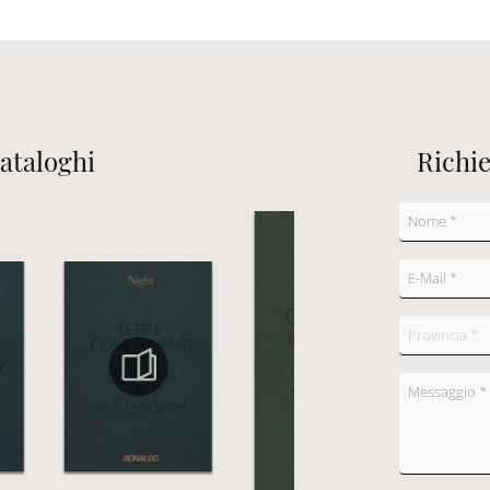
cataloghi
Richi