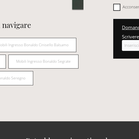
Acconsent
 navigare
Domanda
Scrivere
obili Ingresso Bonaldo Cinisello Balsamo
Mobili Ingresso Bonaldo Segrate
Bonaldo Seregno