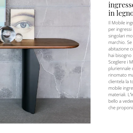
ingress
in legno
Il Mobile in
per ingressi
singolari mod
marchio. Se 
abitazione co
hai bisogno e
Scegliere i M
pluriennale 
rinomato mar
clientela la 
mobile ingres
materiali. L
bello a veder
che proponi