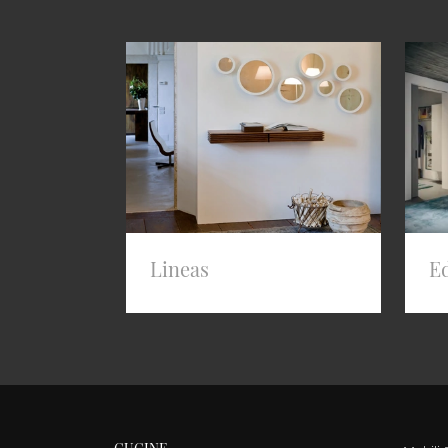
Lineas
Ed