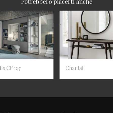
Potrebbero piacerti anche
is CF 107
Chantal