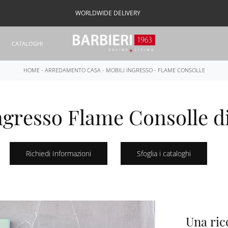
WORLDWIDE DELIVERY
CATALOGHI
HOME
-
ARREDAMENTO CASA
-
MOBILI INGRESSO
-
FLAME CONSOLLE
ngresso Flame Consolle d
Richiedi Informazioni
Sfoglia i cataloghi
Una ric