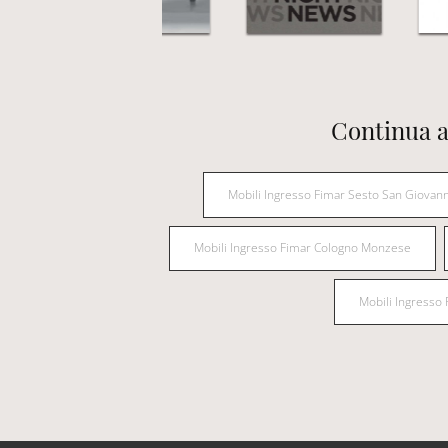
Continua a
Mobili Ingresso Fimar Sesto San Giovann
Mobili Ingresso Fimar Cologno Monzese
Mobili Ingresso 