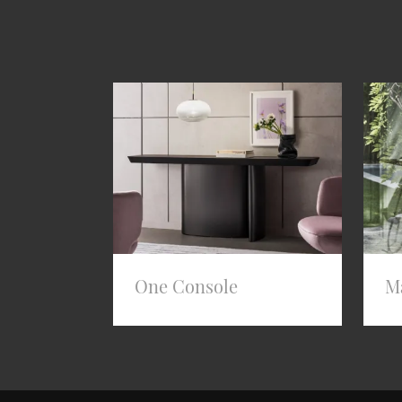
One Console
M