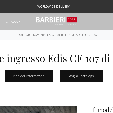
WORLDWIDE DELIVERY
CATALOGHI
HOME
-
ARREDAMENTO CASA
-
MOBILI INGRESSO
-
EDIS CF 107
e ingresso Edis CF 107 di
Richiedi Informazioni
Sfoglia i cataloghi
Il mode