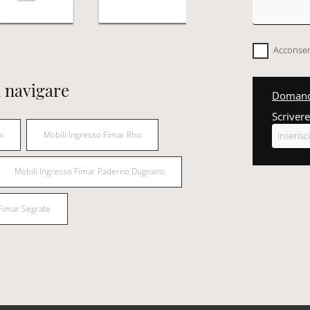
Acconsent
 navigare
Domanda
Scrivere
i
Mobili Ingresso Fimar Rho
Mobili Ingresso Fimar Paderno Dugnano
Fimar Segrate