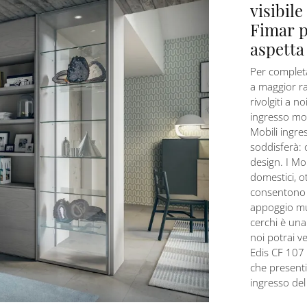
visibile
Fimar p
aspetta
Per completa
a maggior ra
rivolgiti a n
ingresso mode
Mobili ingre
soddisferà: o
design. I Mo
domestici, ot
consentono 
appoggio mul
cerchi è una
noi potrai v
Edis CF 107 
che presenti
ingresso de