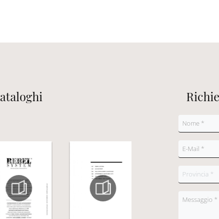
cataloghi
Richi