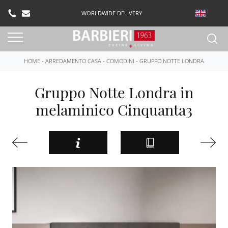
WORLDWIDE DELIVERY
HOME
-
ARREDAMENTO CASA
-
COMODINI
-
GRUPPO NOTTE LONDRA
Gruppo Notte Londra in
melaminico Cinquanta3