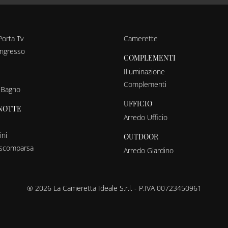
Porta Tv
Camerette
ingresso
COMPLEMENTI
Illuminazione
Complementi
 Bagno
UFFICIO
NOTTE
Arredo Ufficio
ni
OUTDOOR
a scomparsa
Arredo Giardino
® 2026 La Cameretta Ideale S.r.l. - P.IVA 00723450961