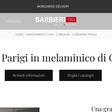
WORLDWIDE DELIVERY
CATALOGHI
HOME
-
ARREDAMENTO CASA
-
COMODINI
-
COMODINO PARIGI
Parigi in melaminico di 
Richiedi Informazioni
Sfoglia i cataloghi
Una gra