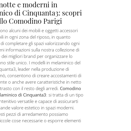
notte e moderni in
ico di Cinquanta3: scopri
llo Comodino Parigi
ono alcuni dei mobili e oggetti accessori
ili in ogni zona del riposo, in quanto
i completare gli spazi valorizzando ogni
eni informazioni sulla nostra collezione di
 dei migliori brand per organizzare lo
no stile unico. I modelli in melaminico del
quanta3, leader nella produzione di
mò, consentono di creare accostamenti di
ente o anche avere caratteristiche in netto
trasto con il resto degli arredi.
Comodino
elaminico di Cinquanta3
: si tratta di un tipo
tenitivo versatile e capace di assicurarti
grande valore estetico in spazi moderni.
esti pezzi di arredamento possiamo
iccole cose necessarie o esporre elementi