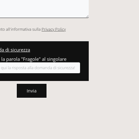
o all'informativa sulla
Privacy Policy
 di sicurezza
 la parola "Fragole" al singolare
Invia