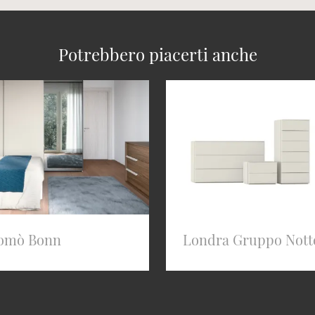
Potrebbero piacerti anche
omò Bonn
Londra Gruppo Nott