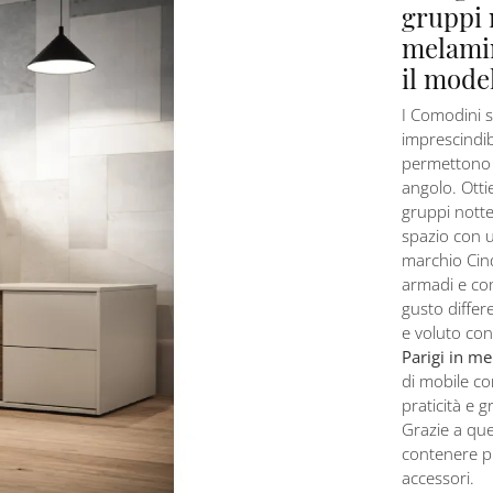
gruppi 
melamin
il mode
I Comodini s
imprescindib
permettono d
angolo. Otti
gruppi notte
spazio con u
marchio Cin
armadi e co
gusto differ
e voluto con
Parigi in m
di mobile con
praticità e 
Grazie a qu
contenere p
accessori.