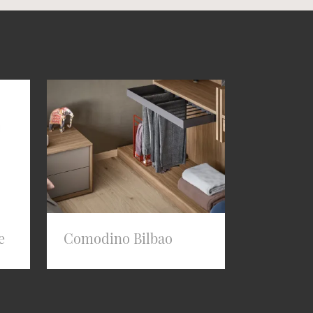
e
Comodino Bilbao