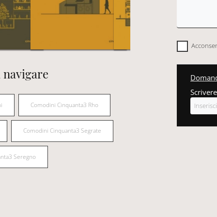
Acconsent
 navigare
Domanda
Scrivere
i
Comodini Cinquanta3 Rho
Comodini Cinquanta3 Segrate
anta3 Seregno