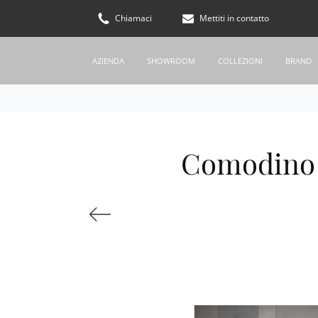
Chiamaci
Mettiti in contatto
AZIENDA
SHOWROOM
COLLEZIONI
BRAND
Comodino 