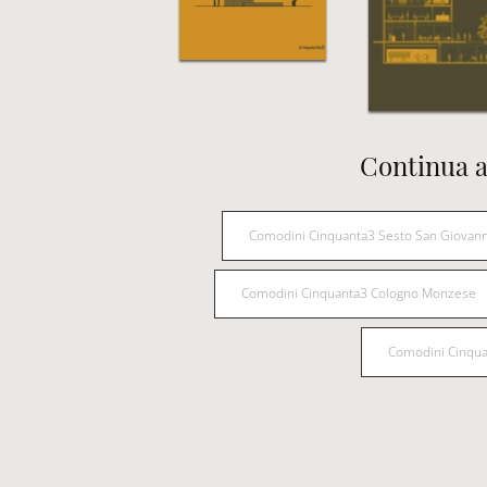
Continua a
Comodini Cinquanta3 Sesto San Giovann
Comodini Cinquanta3 Cologno Monzese
Comodini Cinqu