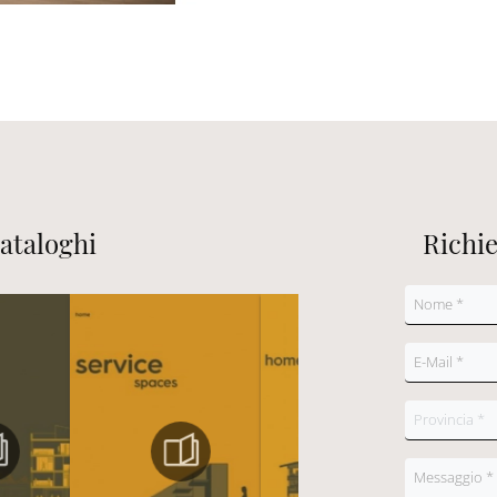
cataloghi
Richi