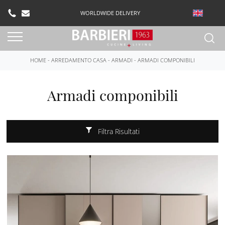
WORLDWIDE DELIVERY
HOME
-
ARREDAMENTO CASA
-
ARMADI
-
ARMADI COMPONIBILI
Armadi componibili
Filtra Risultati