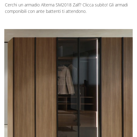
Cerchi un armadio Alterna SM2018 Zalf? Clicca subito! Gli armadi
componibili con ante battenti ti attendono.