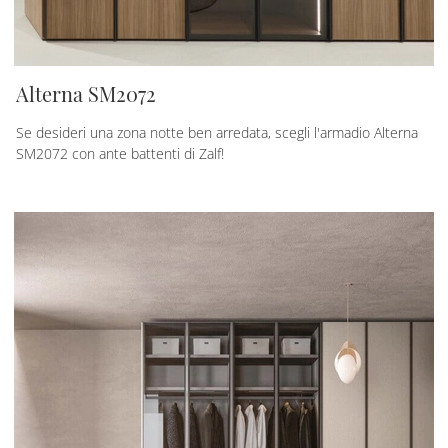
Alterna SM2072
Se desideri una zona notte ben arredata, scegli l'armadio Alterna
SM2072 con ante battenti di Zalf!