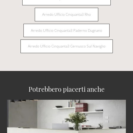
Arredo Ufficio Cinquanta3 Rho
Arredo Ufficio Cinquanta3 Paderno Dugnano
Arredo Ufficio Cinquanta3 Cernusco Sul Naviglio
Potrebbero piacerti anche