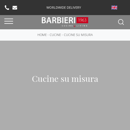
WORLDWIDE DELIVERY
HOME
-
CUCINE
-
CUCINE SU MISURA
Cucine su misura