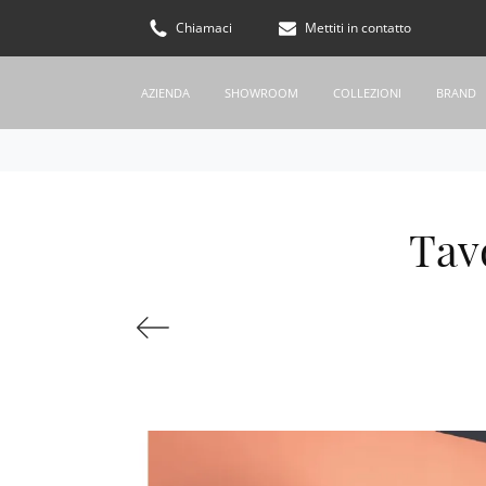
Chiamaci
Mettiti in contatto
AZIENDA
SHOWROOM
COLLEZIONI
BRAND
Tav