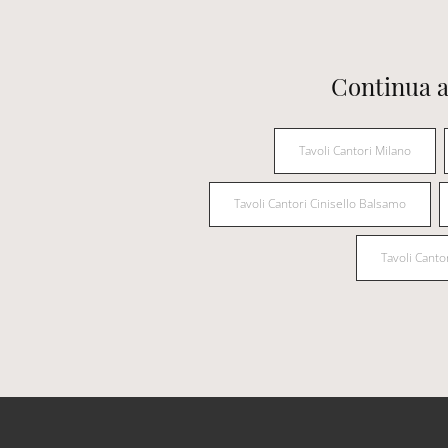
Continua a
Tavoli Cantori Milano
Tavoli Cantori Cinisello Balsamo
Tavoli Canto