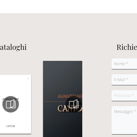
cataloghi
Richi