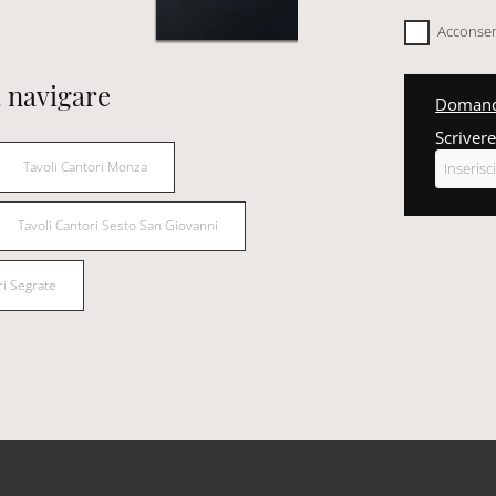
Acconsent
 navigare
Domanda
Scrivere
Tavoli Cantori Monza
Tavoli Cantori Sesto San Giovanni
ri Segrate