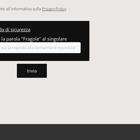
o all'informativa sulla
Privacy Policy
 di sicurezza
 la parola "Fragole" al singolare
Invia