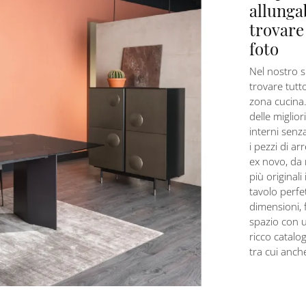
allunga
trovare
foto
Nel nostro s
trovare tutto
zona cucina. 
delle miglio
interni senza
i pezzi di a
ex novo, da 
più original
tavolo perfe
dimensioni, f
spazio con u
ricco catalog
tra cui anche