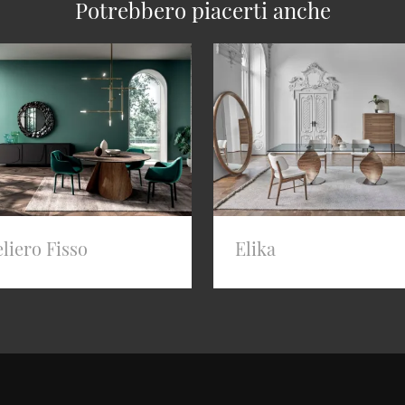
Potrebbero piacerti anche
liero Fisso
Elika