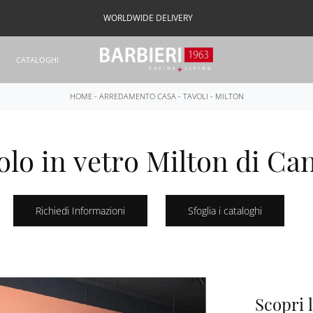
WORLDWIDE DELIVERY
CATALOGHI
HOME
-
ARREDAMENTO CASA
-
TAVOLI
-
MILTON
olo in vetro Milton di Can
Richiedi Informazioni
Sfoglia i cataloghi
Scopri l