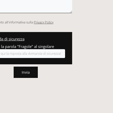
o all'informativa sulla
Privacy Policy
 di sicurezza
 la parola "Fragole" al singolare
Invia