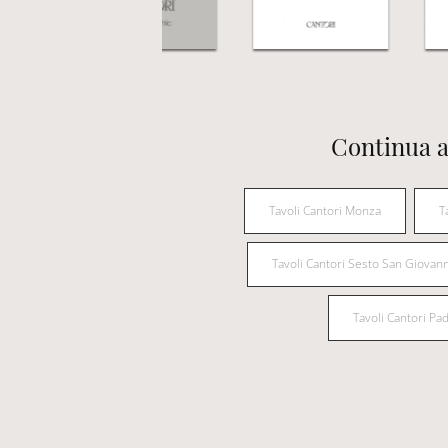
Continua a
Tavoli Cantori Monza
T
Tavoli Cantori Sesto San Giovann
Tavoli Cantori P