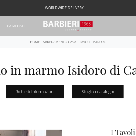
WORLDWIDE DELIVERY
CATALOGHI
HOME
-
ARREDAMENTO CASA
-
TAVOLI
-
ISIDORO
o in marmo Isidoro di C
Richiedi Informazioni
Sfoglia i cataloghi
I Tavoli