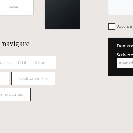
Acconsent
 navigare
Domanda
Scrivere
avoli Cantori Cinisello Balsamo
i
Tavoli Cantori Rho
aderno Dugnano