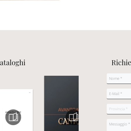
cataloghi
Richi