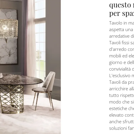
questo 
per spa
Tavolo in ma
aspetta una 
arredative d
Tavoli fissi 
d'arredo con 
mobili ed el
giorno e del
convivialità 
L'esclusivo 
Tavoli da pra
arricchire al
tutto rispett
modo che sia
estetiche ch
elevato cont
anche sfrutta
soluzioni fa