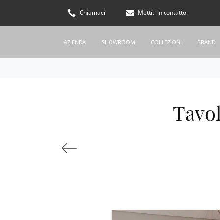
Chiamaci
Mettiti in contatto
AZIENDA
SHOWROOM
COLLEZIONI
BRAND
Tavol