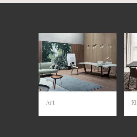
Art
E