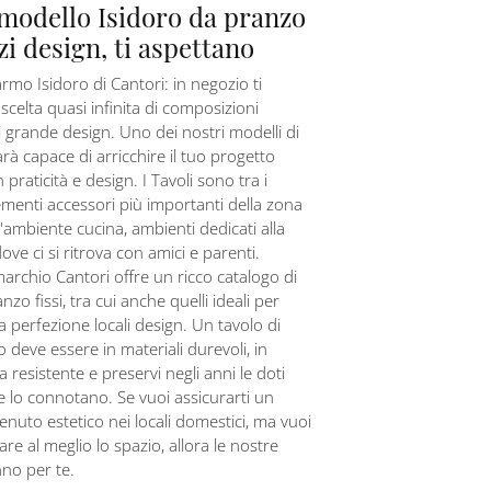
modello Isidoro da pranzo
zi design, ti aspettano
rmo Isidoro di Cantori: in negozio ti
scelta quasi infinita di composizioni
i grande design. Uno dei nostri modelli di
sarà capace di arricchire il tuo progetto
praticità e design. I Tavoli sono tra i
ementi accessori più importanti della zona
l'ambiente cucina, ambienti dedicati alla
dove ci si ritrova con amici e parenti.
marchio Cantori offre un ricco catalogo di
nzo fissi, tra cui anche quelli ideali per
la perfezione locali design. Un tavolo di
o deve essere in materiali durevoli, in
 resistente e preservi negli anni le doti
e lo connotano. Se vuoi assicurarti un
enuto estetico nei locali domestici, ma vuoi
re al meglio lo spazio, allora le nostre
nno per te.