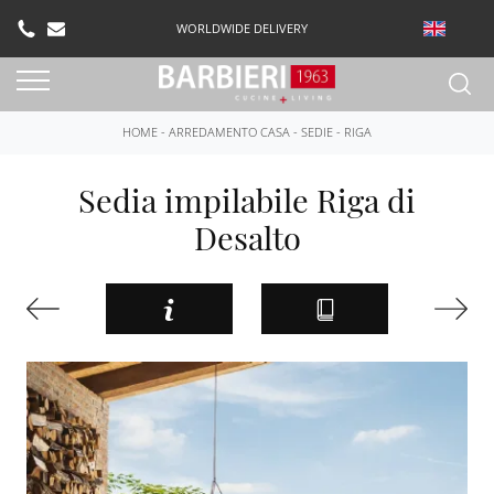
WORLDWIDE DELIVERY
HOME
-
ARREDAMENTO CASA
-
SEDIE
-
RIGA
Sedia impilabile Riga di
Desalto