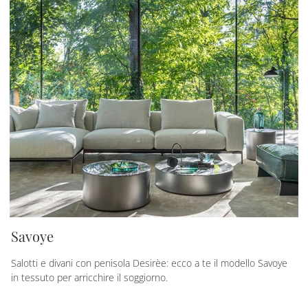
Savoye
Salotti e divani con penisola Desirèe: ecco a te il modello Savoye
in tessuto per arricchire il soggiorno.