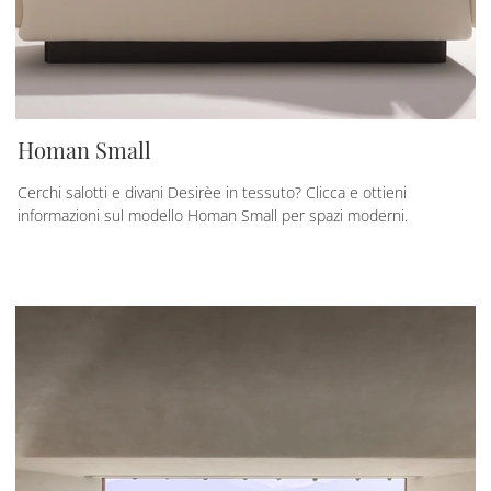
Homan Small
Cerchi salotti e divani Desirèe in tessuto? Clicca e ottieni
informazioni sul modello Homan Small per spazi moderni.