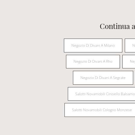
Continua a
Negozio Di Divani A Milano
N
Negozio Di Divani A Rho
Ne
Negozio Di Divani A Segrate
Salotti Novamobili Cinisello Balsamo
Salotti Novamobili Cologno Monzese