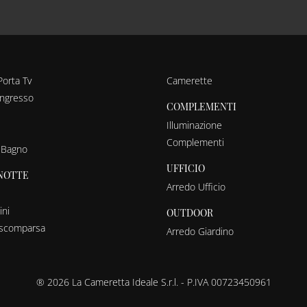
Porta Tv
Camerette
ingresso
COMPLEMENTI
Illuminazione
Complementi
 Bagno
UFFICIO
NOTTE
Arredo Ufficio
ni
OUTDOOR
a scomparsa
Arredo Giardino
® 2026 La Cameretta Ideale S.r.l. - P.IVA 00723450961