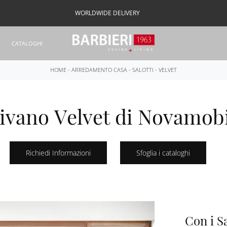
WORLDWIDE DELIVERY
CATALOGHI
HOME
-
ARREDAMENTO CASA
-
SALOTTI
-
VELVET
ivano Velvet di Novamobi
Richiedi Informazioni
Sfoglia i cataloghi
Con i Sa