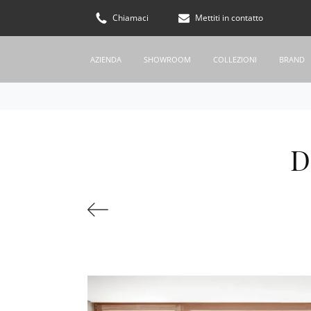
Chiamaci
Mettiti in contatto
AZIENDA
SHOWROOM
COLLEZIONI
BRAND
D