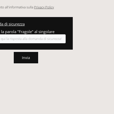
o all'informativa sulla
Privacy Policy
 di sicurezza
 la parola "Fragole" al singolare
Invia