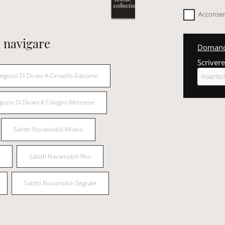
Acconsent
 navigare
Domanda
Scrivere
egozio Di Divani A Cinisello Balsamo
gozio Di Divani A Cologno Monzese
Salotti Novamobili Milano
Salotti Novamobili Rho
Salotti Novamobili Segrate