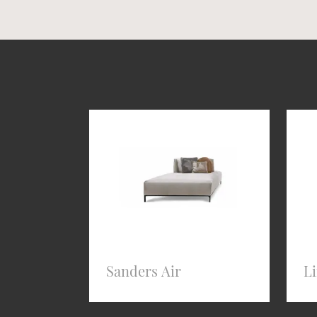
Sanders Air
L