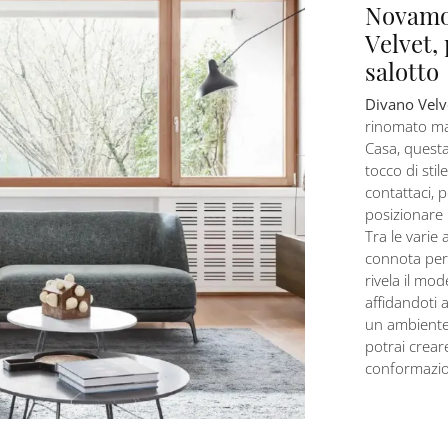
Novamob
Velvet,
salotto
Divano Velv
rinomato ma
Casa, questa
tocco di stil
contattaci, 
posizionare
Tra le varie 
connota per 
rivela il mode
affidandoti a
un ambiente 
potrai crear
conformazion