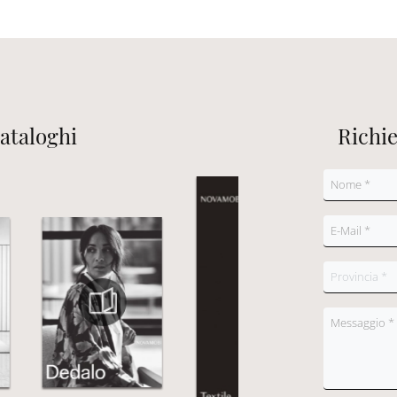
cataloghi
Richi