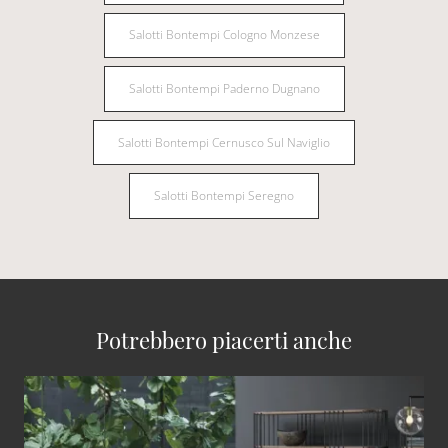
Salotti Bontempi Cologno Monzese
Salotti Bontempi Paderno Dugnano
Salotti Bontempi Cernusco Sul Naviglio
Salotti Bontempi Seregno
Potrebbero piacerti anche