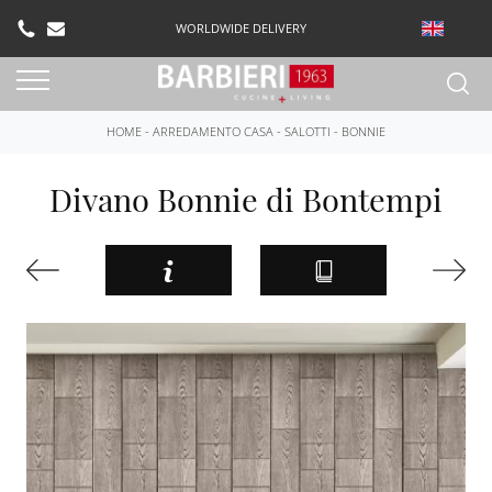
WORLDWIDE DELIVERY
HOME
-
ARREDAMENTO CASA
-
SALOTTI
-
BONNIE
Divano Bonnie di Bontempi