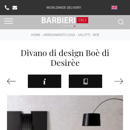
WORLDWIDE DELIVERY
HOME
-
ARREDAMENTO CASA
-
SALOTTI
-
BOÈ
Divano di design Boè di
Desirèe