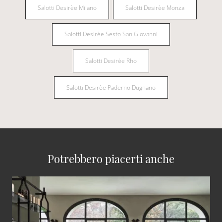
Salotti Desirèe Milano
Salotti Desirèe Monza
Salotti Desirèe Sesto San Giovanni
Salotti Desirèe Rho
Salotti Desirèe Paderno Dugnano
Potrebbero piacerti anche