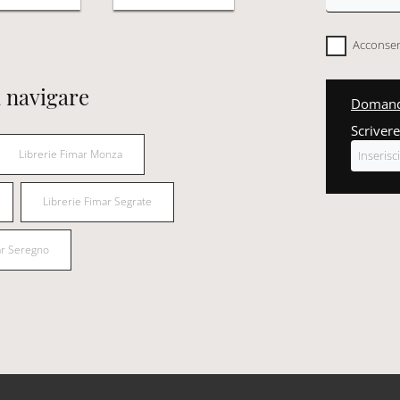
Acconsent
 navigare
Domanda
Scrivere
Librerie Fimar Monza
Librerie Fimar Segrate
ar Seregno