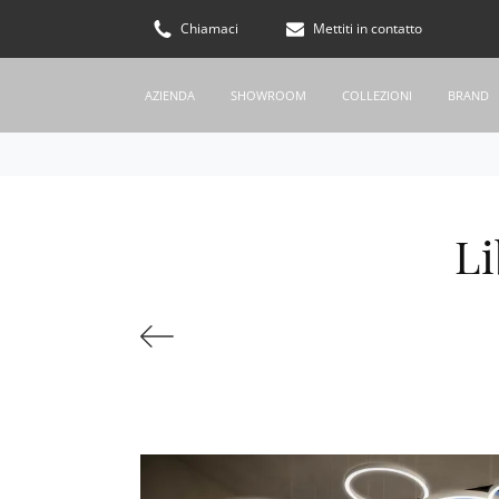
Chiamaci
Mettiti in contatto
AZIENDA
SHOWROOM
COLLEZIONI
BRAND
Li