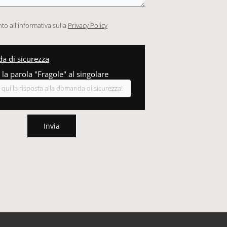
o all'informativa sulla
Privacy Policy
 di sicurezza
 la parola "Fragole" al singolare
Invia