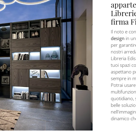
apparte
Libreri
firma F
Il noto e c
design
in un
per garantir
nostri arreda
Libreria Edis
tuoi spazi c
aspettano pr
sempre in mat
Potrai usar
multifunziona
quotidiano, 
belle soluzio
nell'immagine
dinamico ch