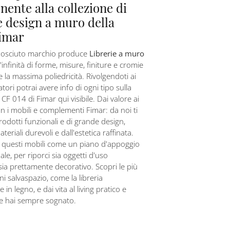
nente alla collezione di
e design a muro della
imar
onosciuto marchio produce
Librerie a muro
'infinità di forme, misure, finiture e cromie
e la massima poliedricità. Rivolgendoti ai
tori potrai avere info di ogni tipo sulla
 CF 014 di Fimar qui visibile. Dai valore ai
on i mobili e complementi Fimar: da noi ti
odotti funzionali e di grande design,
eriali durevoli e dall'estetica raffinata.
e questi mobili come un piano d'appoggio
le, per riporci sia oggetti d'uso
sia prettamente decorativo. Scopri le più
ni salvaspazio, come la libreria
 in legno, e dai vita al living pratico e
e hai sempre sognato.