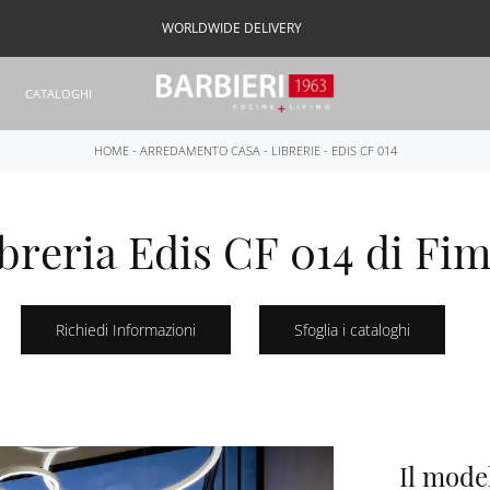
WORLDWIDE DELIVERY
CATALOGHI
HOME
-
ARREDAMENTO CASA
-
LIBRERIE
-
EDIS CF 014
breria Edis CF 014 di Fi
Richiedi Informazioni
Sfoglia i cataloghi
Il mode