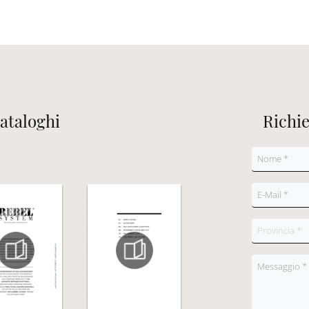
cataloghi
Richi