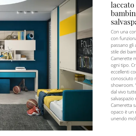
laccato
bambini
salvasp
Con una comp
con funziona
passano gli a
stile dei bam
Camerette mo
ogni tipo. C
eccellenti c
conosciuto 
showroom. V
dal vivo tut
salvaspazio 
Cameretta sa
opaco è un 
unendo molte