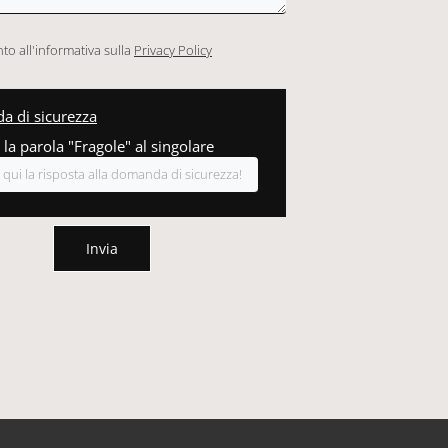
o all'informativa sulla
Privacy Policy
 di sicurezza
 la parola "Fragole" al singolare
Invia