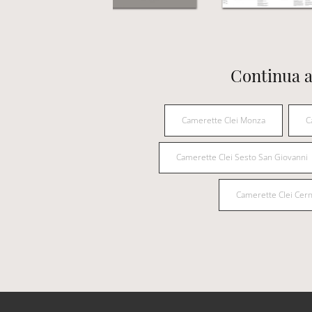
Continua a
Camerette Clei Monza
C
Camerette Clei Sesto San Giovanni
Camerette Clei Cern