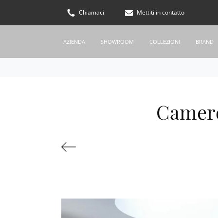
Chiamaci
Mettiti in contatto
AZIENDA
SHOWROOM
COLLEZIONI
BRAND
Camere