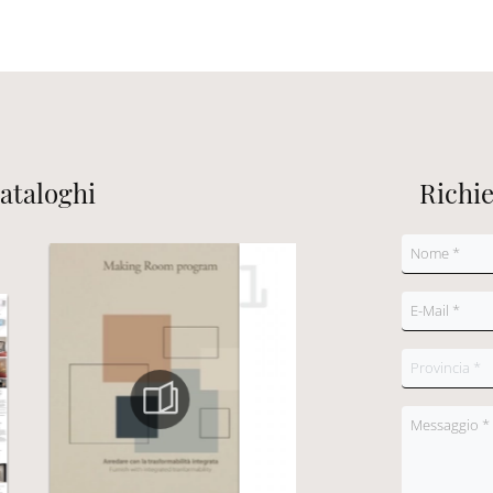
cataloghi
Richi