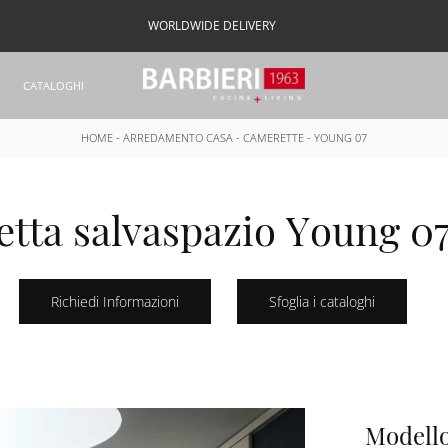
WORLDWIDE DELIVERY
CATALOGHI
HOME
-
ARREDAMENTO CASA
-
CAMERETTE
-
YOUNG 07
tta salvaspazio Young 07 
Richiedi Informazioni
Sfoglia i cataloghi
Modello