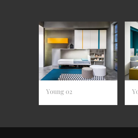
Young 02
Y