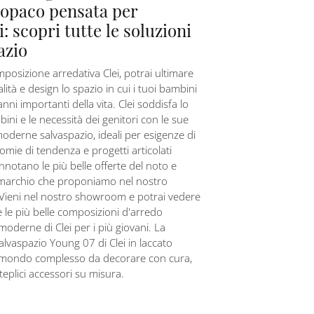
 opaco pensata per
: scopri tutte le soluzioni
azio
osizione arredativa Clei, potrai ultimare
lità e design lo spazio in cui i tuoi bambini
nni importanti della vita. Clei soddisfa lo
bini e le necessità dei genitori con le sue
derne salvaspazio, ideali per esigenze di
romie di tendenza e progetti articolati
onnotano le più belle offerte del noto e
marchio che proponiamo nel nostro
ieni nel nostro showroom e potrai vedere
te le più belle composizioni d'arredo
moderne di Clei per i più giovani. La
lvaspazio Young 07 di Clei in laccato
mondo complesso da decorare con cura,
plici accessori su misura.