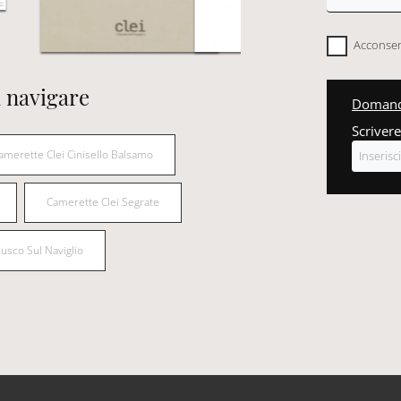
Acconsent
 navigare
Domanda
Scrivere
amerette Clei Cinisello Balsamo
Camerette Clei Segrate
usco Sul Naviglio