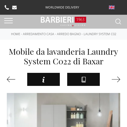
WORLDWIDE DELIVERY
HOME
-
ARREDAMENTO CASA
-
ARREDO BAGNO
-
LAUNDRY SYSTEM C02
Mobile da lavanderia Laundry
System C022 di Baxar