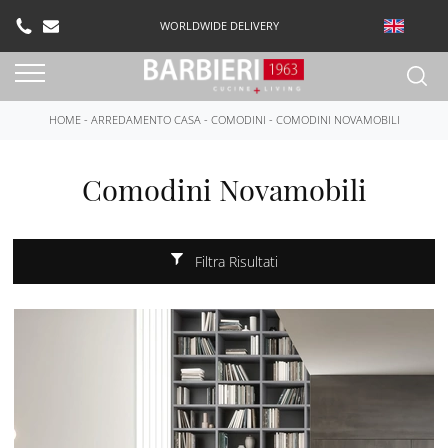
WORLDWIDE DELIVERY
HOME
-
ARREDAMENTO CASA
-
COMODINI
-
COMODINI NOVAMOBILI
Comodini Novamobili
Filtra Risultati